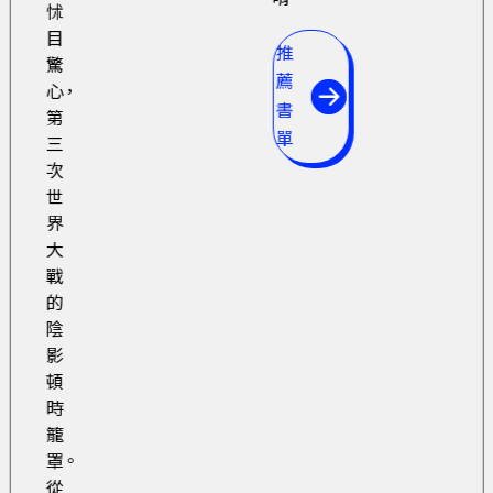
怵
目
推
驚
薦
心，
書
第
單
三
次
世
界
大
戰
的
陰
影
頓
時
籠
罩。
從