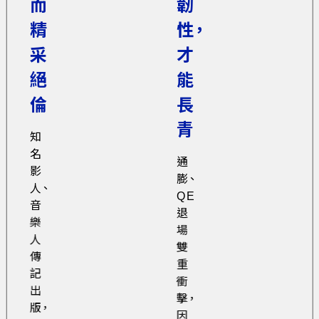
而
韌
精
性，
采
才
絕
能
倫
長
青
知
名
通
影
膨、
人、
QE
音
退
樂
場
人
雙
傳
重
記
衝
出
擊，
版，
因