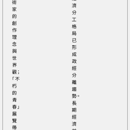
術
濟
家
分
的
工
創
格
作
局
理
已
念
形
與
成
世
政
界
經
觀；
分
「不
離
朽
趨
的
勢。
青
長
春」
期
展
經
覽
濟
帶