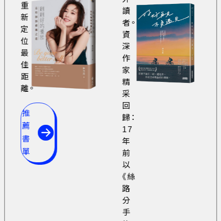
重
讀
新
者。
定
資
位
深
最
作
佳
家
距
精
離。
采
回
推
歸：
薦
17
書
年
單
前
以
《絲
路
分
手