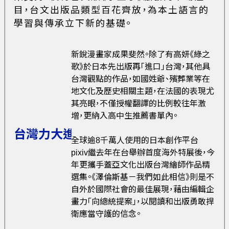
目，台文出版品類型百花齊放，為本土語言的
學習與傳承立下新的基礎。
新銳漫畫家成果斐然。除了有高妍《綠之
歌》於日本先出版再「進口」台灣，其他具
台灣觀點的作品，如國姓爺、殯葬業等在
地文化及歷史相關主題，在法國的表現尤
其亮眼，不僅授權翻譯的比例較往年激
增，更納入高中生推薦書單內。
台灣力大進擊！
全球逾8千萬人使用的日本創作平台
pixiv繼去年在台舉辦首度海外特展後，今
年更攜手蓋亞文化出版台灣繪師作品精
選集。《澤倫斯基－我們如此相信》則是不
自外於國際社會的最佳展現，藉由編輯企
畫力「向總統提案」，以閱讀和出版勇敢捍
衛應當守護的信念。