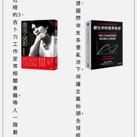
狂
資、
紐
國
約》、
際
吉
收
卜
支
力
多
工
重
作
亂
室
流
等
下，
相
保
關
護
書
主
籍，
義
帶
抬
人
頭，
一
全
窺
球
藝
經