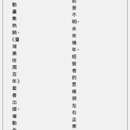
前
動
景
畫
不
集
明，
熱
未
銷、
來
《臺
幾
灣
年，
美
經
術
營
兩
者
百
的
年》
思
套
維
書
將
出
左
版，
右
催
企
動
業