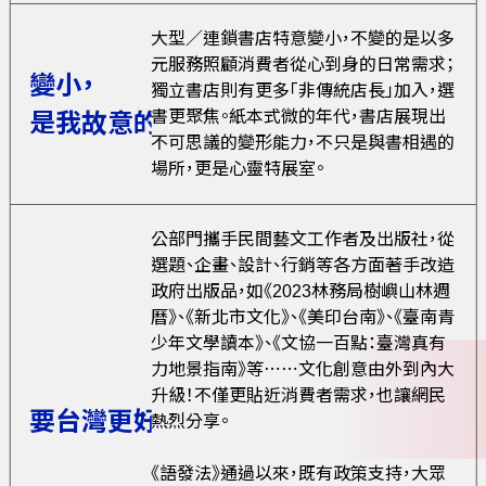
大型／連鎖書店特意變小，不變的是以多
元服務照顧消費者從心到身的日常需求；
變小，
獨立書店則有更多「非傳統店長」加入，選
書更聚焦。紙本式微的年代，書店展現出
是我故意的！
不可思議的變形能力，不只是與書相遇的
場所，更是心靈特展室。
公部門攜手民間藝文工作者及出版社，從
選題、企畫、設計、行銷等各方面著手改造
政府出版品，如《2023林務局樹嶼山林週
曆》、《新北市文化》、《美印台南》、《臺南青
少年文學讀本》、《文協一百點：臺灣真有
力地景指南》等⋯⋯文化創意由外到內大
升級！不僅更貼近消費者需求，也讓網民
要台灣更好看！
熱烈分享。
《語發法》通過以來，既有政策支持，大眾