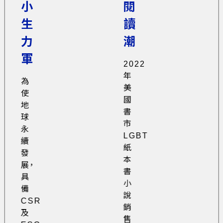
小
閱
生
讀
力
潮
軍
2022
年
為
美
使
國
地
書
球
市
永
LGBT
續
紙
發
本
展，
書
具
小
備
說
CSR
銷
及
售