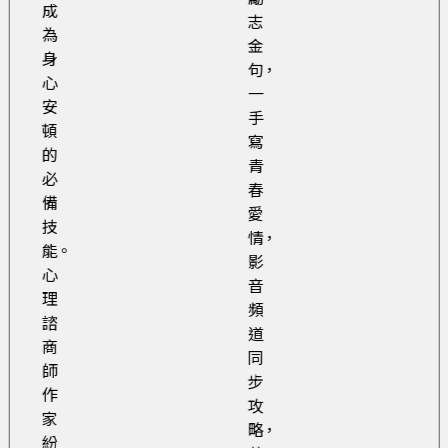
成
志
為
金
身
句，
心
一
安
手
頓
寫
的
青
必
春
備
愛
技
情，
能。
影
心
音
理
頻
諮
道
商
同
師
步
作
攻
家
略，
紛