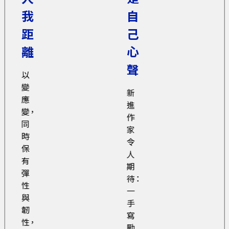
我
自
距
己
離
心
聲
以
變
新
應
進
變，
作
同
家
時
令
保
人
有
期
彈
待：
性
一
與
手
韌
寫
性，
勵