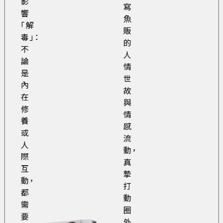
影
寫
響
魚
「解
販
毒」：
的
不
人
論
情
是
世
內
故
在
與
修
情
養
感
或
流
人
動，
際
真
互
摯
動，
打
都
動
需
圈
要
外