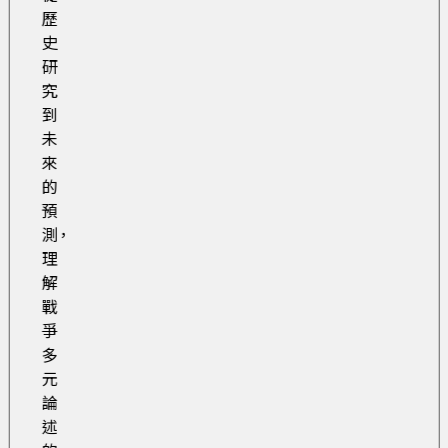
歷
史
研
究
到
未
來
的
預
測，
理
解
戰
爭
多
元
論
述