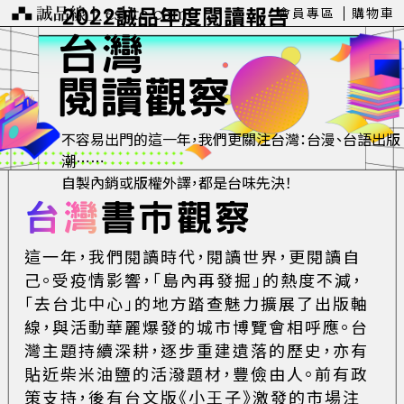
會員專區
購物車
2022誠品年度閱讀報告
台灣
閱讀觀察
不容易出門的這一年，
我們更關注台灣：
台漫、台語出版
潮⋯⋯
自製內銷或版權外譯，都是台味先決！
台灣
書市觀察
這一年，我們閱讀時代，閱讀世界，更閱讀自
己。受疫情影響，「島內再發掘」的熱度不減，
「去台北中心」的地方踏查魅力擴展了出版軸
線，與活動華麗爆發的城市博覽會相呼應。台
灣主題持續深耕，逐步重建遺落的歷史，亦有
貼近柴米油鹽的活潑題材，豐儉由人。前有政
策支持，後有台文版《小王子》激發的市場注