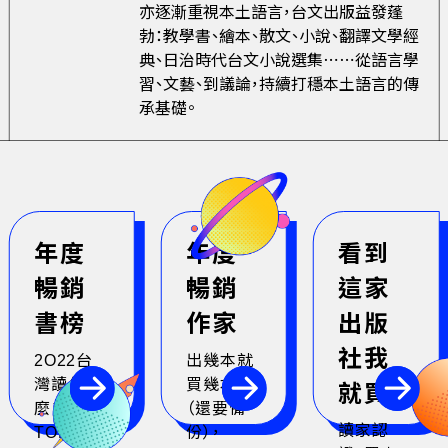
亦逐漸重視本土語言，台文出版益發蓬
勃：教學書、繪本、散文、小說、翻譯文學經
典、日治時代台文小說選集⋯⋯從語言學
習、文藝、到議論，持續打穩本土語言的傳
承基礎。
年度
年度
看到
暢銷
暢銷
這家
書榜
作家
出版
社我
2O22台
出幾本就
灣讀什
買幾本
就買
麼？
（還要備
讀家認
TOP 1O
份），