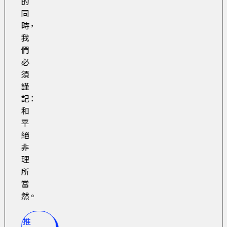
的
同
時，
我
們
必
須
謹
記：
和
平
絕
非
理
所
當
然。
推