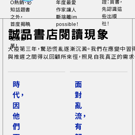
證：買書，
O熱銷、必
年度最愛
先認識這
知話題書
作家讓人
些出版
之外，
斷捨離im
社！
首度揭曉
possible！
誠品書店閱讀現象
各類趣味
閱讀書
單！
大疫第三年，驚恐慌亂逐漸沉澱。我們在應變中習
與推遲之間得以回顧所來徑，照見自我真正的需求
時
面
代，
對
因
亂
他
流，
們
有