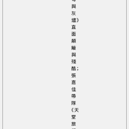
與
灰
燼》
直
面
顛
簸
與
殘
酷；
張
嘉
佳
帶
隊
《天
堂
旅