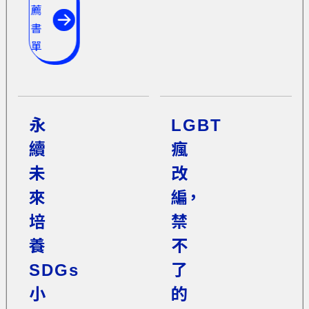
薦
書
單
永
LGBT
續
瘋
未
改
來
編，
培
禁
養
不
SDGs
了
小
的