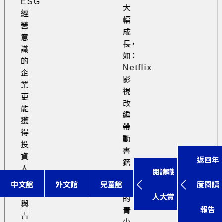
ESG
大
經
幅
營
成
意
長，
識
如：
的
Netflix
企
影
業
視
更
改
能
編
獲
帶
得
動
投
書
資
返回年
籍
人
閱讀職
熱
肯
中文館
外文館
兒童館
度閱讀
銷
定
人大賞
的
與
報告
青
青