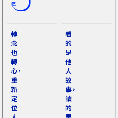
單
轉
看
念
的
也
是
轉
他
心，
人
重
故
新
事，
定
讀
位
的
人
是