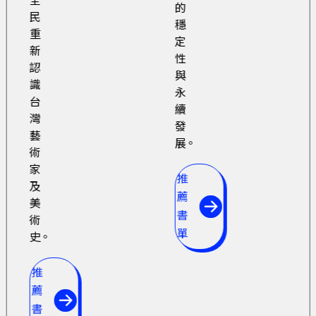
全
的
民
穩
重
定
新
性
認
與
識
永
台
續
灣
發
藝
展。
術
家
推
及
薦
美
書
術
單
史。
推
薦
書