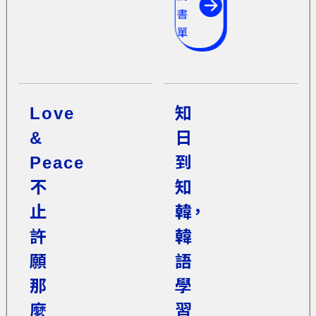
書
單
Love
知
&
日
Peace
到
不
知
止
韓，
許
韓
願
語
那
學
麼
習