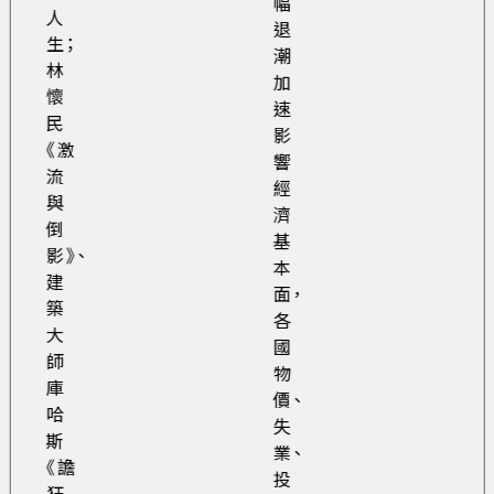
幅
人
退
生；
潮
林
加
懷
速
民
影
《激
響
流
經
與
濟
倒
基
影》、
本
建
面，
築
各
大
國
師
物
庫
價、
哈
失
斯
業、
《譫
投