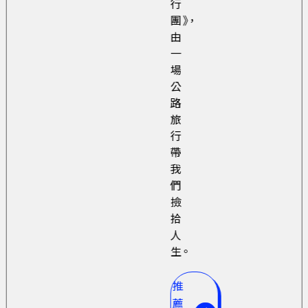
行
團》，
由
一
場
公
路
旅
行
帶
我
們
撿
拾
人
生。
推
薦