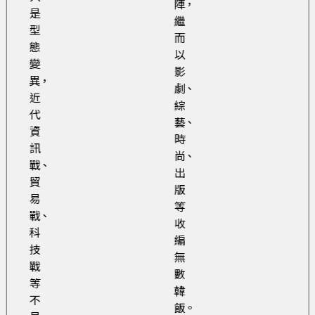
陣，
是
繼
型
而
態
以
變
影
異，
劇、
近
綜
代
藝、
資
時
訊
尚、
戰、
出
貿
版
易
等
戰、
收
科
編
技
無
戰
數
等
韓
不
飯。