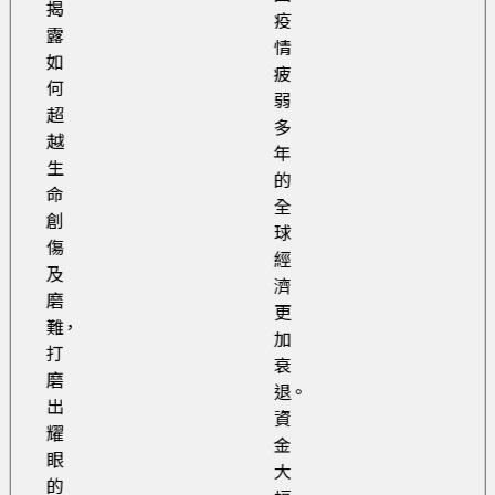
揭
疫
露
情
如
疲
何
弱
超
多
越
年
生
的
命
全
創
球
傷
經
及
濟
磨
更
難，
加
打
衰
磨
退。
出
資
耀
金
眼
大
的