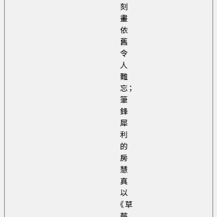
刻
畫
依
舊
令
人
難
忘；
筆
鋒
犀
利
的
房
慧
真
以
《草
莓