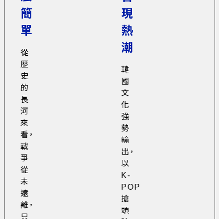
簡
現
單
熱
潮
從
歷
韓
史
國
的
文
長
化
河
強
來
勢
看，
輸
戰
出，
爭
以
從
K-
未
POP
遠
搶
離，
頭
只