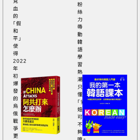
見
粉
血
絲
的
力
「假
帶
和
動
平」
韓
使
語
得
學
2022
習
年
熱
初
潮，
爆
只
發
懂
的
「安
烏
妞」
俄
可
戰
不
爭
夠
更
唷。