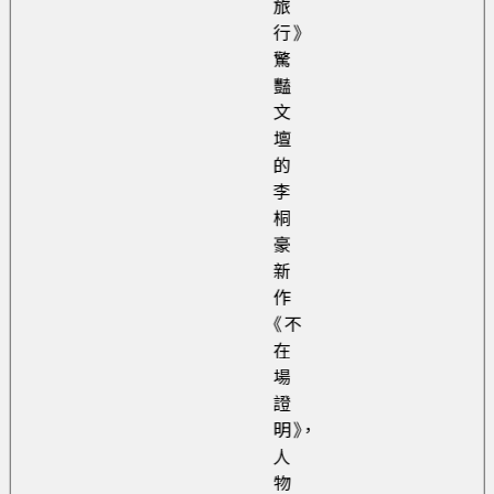
旅
行》
驚
豔
文
壇
的
李
桐
豪
新
作
《不
在
場
證
明》，
人
物