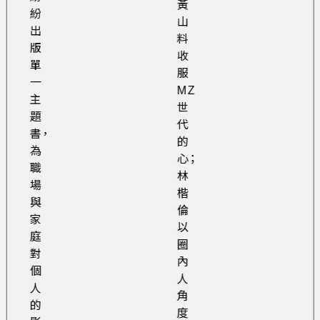
黃
紛
山
出
料
版
收
單
服
一
MZ
主
世
題
代
書，
的
為
心；
職
林
場
楷
與
倫
家
以
庭
圈
對
內
個
人
人
角
的
度