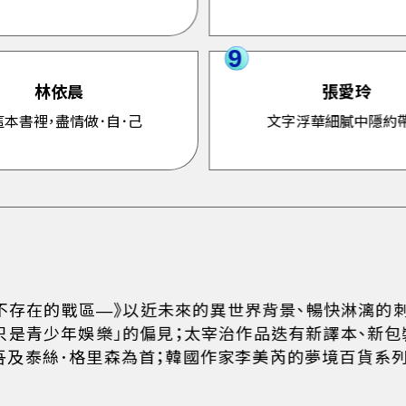
9
林依晨
張愛玲
這本書裡，盡情做．自．己
文字浮華細膩中隱約
《86―不存在的戰區―》以近未來的異世界背景、暢快淋漓
只是青少年娛樂」的偏見；太宰治作品迭有新譯本、新包
吾及泰絲．格里森為首；韓國作家李美芮的夢境百貨系