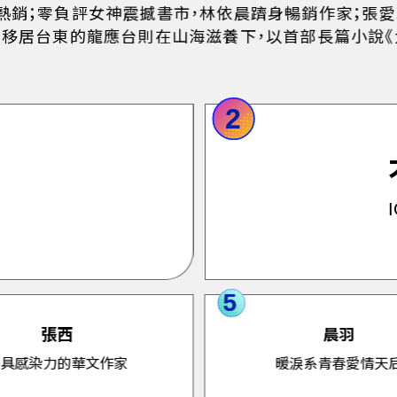
版熱銷；零負評女神震撼書市，林依晨躋身暢銷作家；張愛
場；移居台東的龍應台則在山海滋養下，以首部長篇小說《
2
5
張西
晨羽
最具感染力的華文作家
暖淚系青春愛情天