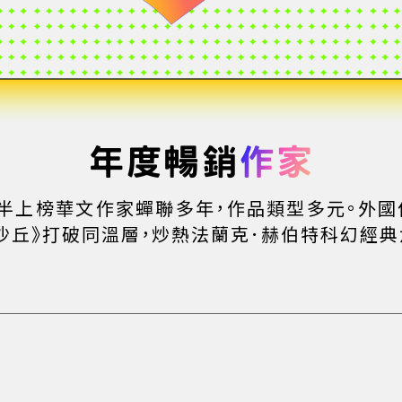
年度暢銷
作家
近半上榜華文作家蟬聯多年，作品類型多元。外國
沙丘》打破同溫層，炒熱法蘭克．赫伯特科幻經典