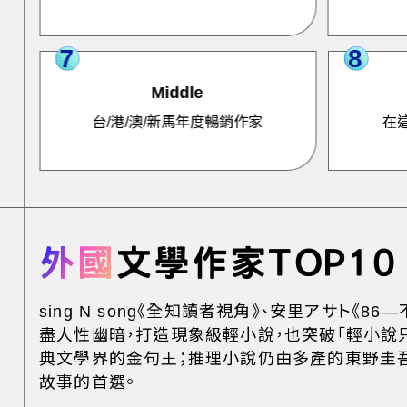
7
8
Middle
台/港/澳/新馬年度暢銷作家
在
外國
文學作家TOP10
sing N song《全知讀者視角》、安里アサト
盡人性幽暗，打造現象級輕小說，也突破「輕小說
典文學界的金句王；推理小說仍由多產的東野圭
故事的首選。