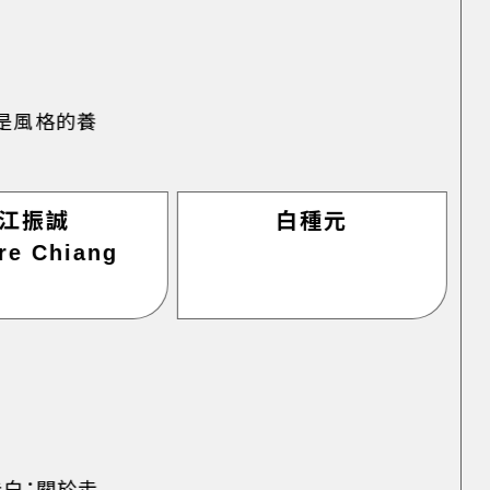
是風格的養
江振誠
白種元
re Chiang
白：關於走