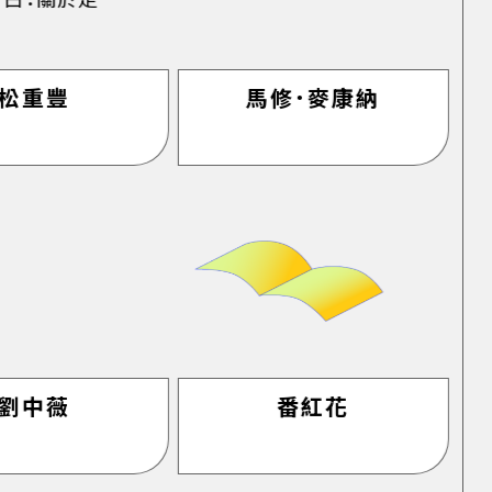
松重豐
馬修．麥康納
劉中薇
番紅花