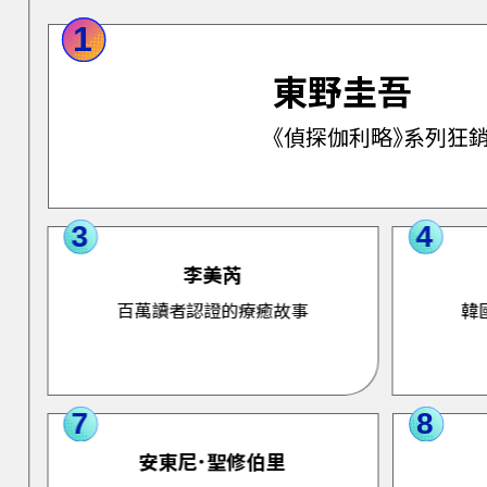
1
東野圭吾
《偵探伽利略》系列狂銷
3
4
李美芮
百萬讀者認證的療癒故事
韓
7
8
安東尼．聖修伯里