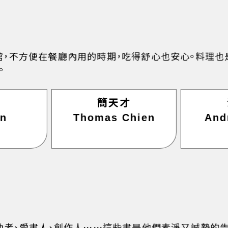
館，不方便在餐廳內用的時期，吃得舒心也安心。料理也
。
簡天才
on
Thomas Chien
And
動者、愛書人、創作人⋯⋯這些書是他們素淨又誠摯的告