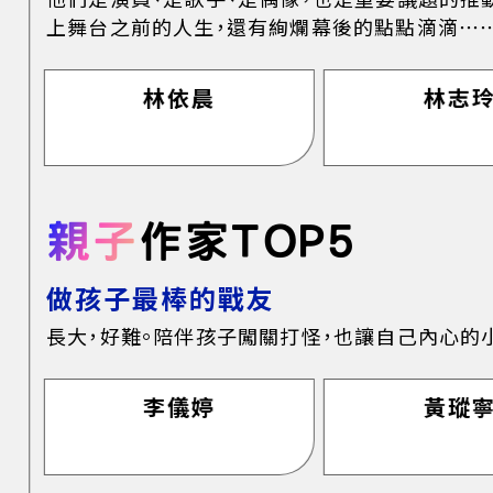
上舞台之前的人生，還有絢爛幕後的點點滴滴⋯
林依晨
林志
親子
作家TOP5
做孩子最棒的戰友
長大，好難。陪伴孩子闖關打怪，也讓自己內心的
李儀婷
黃瑽