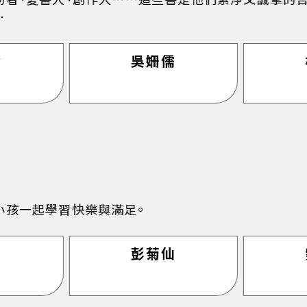
⋯
玲
吳姍儒
小孩一起學習快樂與滿足。
寧
彭菊仙