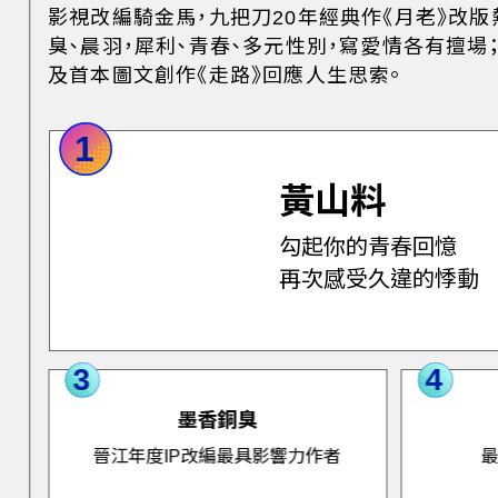
影視改編騎金馬，九把刀20年經典作《月老》改
臭、晨羽，犀利、青春、多元性別，寫愛情各有擅
及首本圖文創作《走路》回應人生思索。
1
黃山料
勾起你的青春回憶
再次感受久違的悸動
3
4
墨香銅臭
晉江年度IP改編最具影響力作者