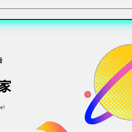
告
家
e！