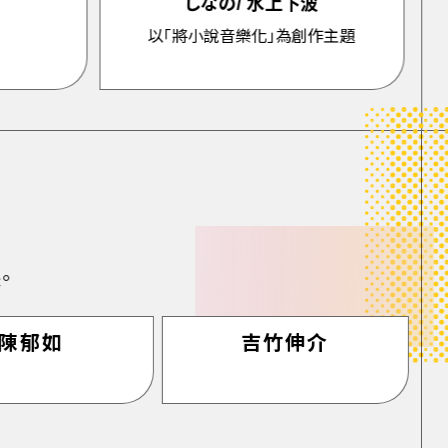
しなの/ 水上下波
以「將小說音樂化」為創作主題
。
陳郁如
吉竹伸介