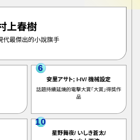
村上春樹
現代最傑出的小說旗手
6
安里アサト; I-IV/ 機械設定
話題持續延燒的電擊大賞「大賞」得獎作
品
10
星野舞夜/ いしき蒼太/