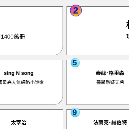
2
1400萬冊
5
sing N song
泰絲．格里森
國最高人氣網路小說家
醫學懸疑天后
9
太宰治
法蘭克．赫伯特