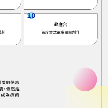
10
龍應台
帶刺
首度嘗試電腦繪圖創作
的刺激劇情寫
裝，儼然經
列成為療癒