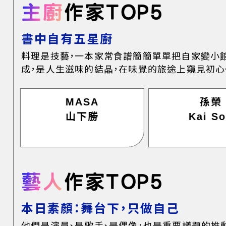
主廚
作家TOP5
書中自有五星廚
料理是技藝，一本家常食譜簡簡單單把自家變小
成，是人生滋味的結晶，在味覺的旅途上窺見初心
MASA
孫榮
山下勝
Kai S
藝人
作家TOP5
本日素顏：舞台下，只做自己
他們是演員、是歌手、是偶像，也是重要議題的推