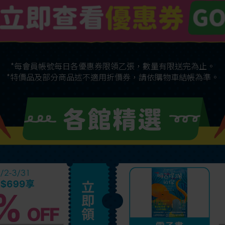
*每會員帳號每日各優惠券限領乙張，數量有限送完為止。
*特價品及部分商品述不適用折價券，請依購物車結帳為準。
各館精選