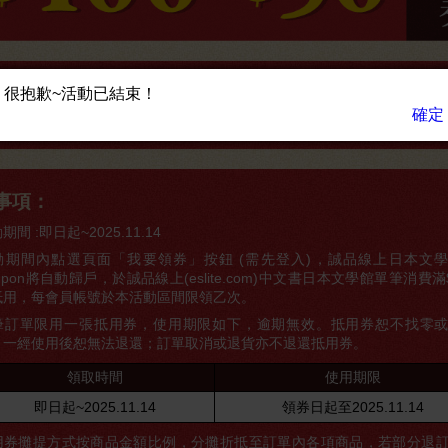
領完這裡買
很抱歉~活動已結束！
確定
事項：
期間 :即日起~2025.11.14
動期間內點選頁面「我要領券」按鈕 (需先登入)，誠品線上日本文學$5
upon將自動歸戶，於誠品線上(eslite.com)中文書日本文學館單筆消費滿
抵用，每會員帳號於本活動區間限領乙次。
筆訂單限用一張抵用券，使用期限如下，逾期無效。抵用券恕不找零
，一經使用後恕無法退還；訂單取消或退貨亦不退還抵用券。
領取時間
使用期限
即日起~2025.11.14
領券日起至2025.11.14
用券攤提方式按商品金額比例，分攤折抵至訂單內各項商品，若部分退