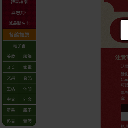
注意
活動
活
Co
可
單
金
抵