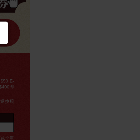
0 E-
$400即
或退換現
訂或全單