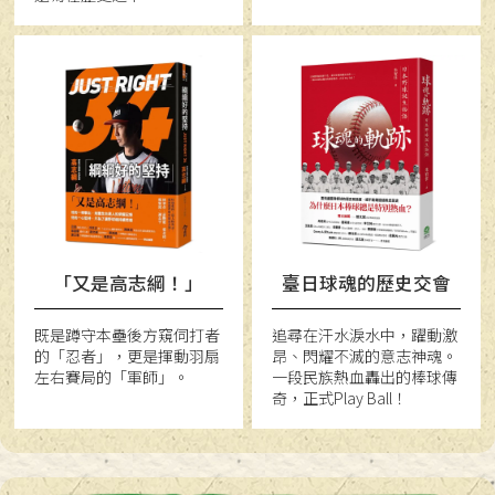
「又是高志綱！」
臺日球魂的歷史交會
既是蹲守本壘後方窺伺打者
追尋在汗水淚水中，躍動激
的「忍者」，更是揮動羽扇
昂、閃耀不滅的意志神魂。
左右賽局的「軍師」。
一段民族熱血轟出的棒球傳
奇，正式Play Ball！