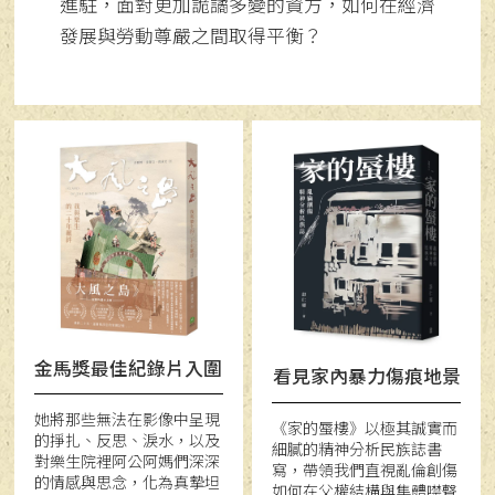
進駐，面對更加詭譎多變的資方，如何在經濟
發展與勞動尊嚴之間取得平衡？
金馬獎最佳紀錄片入圍
看見家內暴力傷痕地景
她將那些無法在影像中呈現
《家的蜃樓》以極其誠實而
的掙扎、反思、淚水，以及
細膩的精神分析民族誌書
對樂生院裡阿公阿媽們深深
寫，帶領我們直視亂倫創傷
的情感與思念，化為真摯坦
如何在父權結構與集體噤聲