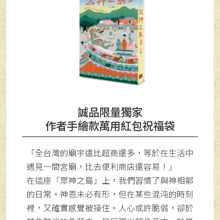
誠品限量獨家
作者手繪款萬用紅包祝福袋
「全台灣的廟宇遠比超商還多，等於在生活中
遇見一間宮廟，比去便利商店還容易！」
在這座「眾神之島」上，我們習慣了與神相鄰
的日常。神恩未必有形，但在某些混沌的時刻
裡，又確實感覺被接住。人心或許脆弱，卻於