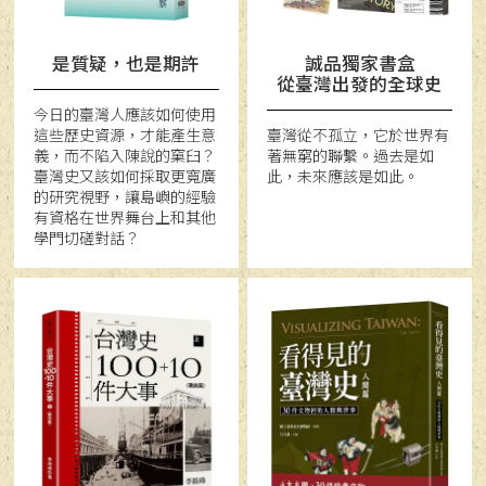
是質疑，也是期許
誠品獨家書盒
從臺灣出發的全球史
今日的臺灣人應該如何使用
這些歷史資源，才能產生意
臺灣從不孤立，它於世界有
義，而不陷入陳說的窠臼？
著無窮的聯繫。過去是如
臺灣史又該如何採取更寬廣
此，未來應該是如此。
的研究視野，讓島嶼的經驗
有資格在世界舞台上和其他
學門切磋對話？