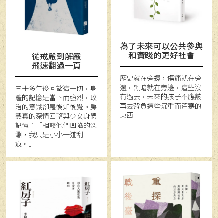
為了未來可以公共參與
和實踐的更好社會
從戒嚴到解嚴
飛速翻過一頁
歷史就在旁邊，傷痛就在旁
邊，黑暗就在旁邊，這些沒
三十多年後回望這一切，身
有過去，未來的孩子不應該
體的記憶是當下而強烈，政
再去背負這些沉重而荒寒的
治的意識卻是後知後覺。房
東西
慧真的深情回望與少女身體
記憶：「相較他們凹陷的深
淵，我只是小小一道刮
痕。」