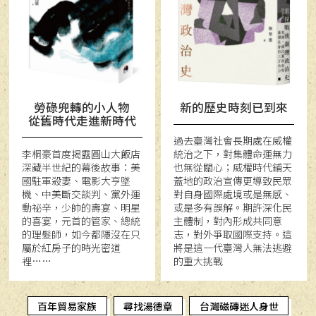
勞碌兜轉的小人物
新的歷史時刻已到來
從舊時代走進新時代
過去臺灣社會長期處在威權
李桐豪首度揭露圓山大飯店
統治之下，對集體命運無力
深藏半世紀的幕後故事：美
也無從關心；威權時代鋪天
國駐軍殺妻、電影大亨墜
蓋地的政治宣傳更導致民眾
機、中美斷交談判、黨外運
對自身國際處境或是無感、
動祕辛，少帥的壽宴、明星
或是多有誤解。期許深化民
的喜宴，元首的管家、總統
主體制，對內形成共同意
的理髮師，如今都隱沒在只
志，對外爭取國際支持。這
屬於紅房子的時光密道
將是這一代臺灣人無法逃避
裡……
的重大挑戰
百年貿易家族
尋找湯德章
台灣磁磚迷人身世