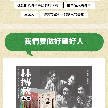
魏廷朝給孩子最深刻的祝福
來自清水的孩子
巨流河
切莫寄望和平於敵人的善意
我們要做好國好人