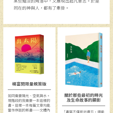
某些黯淡的角落中，又展現出超凡意志。於是
同在的神與人，都有了牽掛。
楊富閔限量親簽版
關於那些最初的時光
如同需要陽光、空氣與水。
及生命故事的顯影
現階段的我需要一本這樣的
書。這樣一本每篇文章均能
當作序跋的新書──文體內
「書寫不僅抵抗遺忘，還能