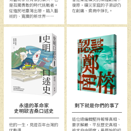
是孤獨勇敢的時代挑戰者。
復原，礦災家庭的子弟卻仍
從殖民地臺灣出發，踏入藝
在創痛、貧病中掙扎。
術的、寬廣的新世界……
永遠的革命家
剩下就是你們的事了
史明歐吉桑口述史
這位總編輯堅持報導真相、
他的一生，見證百年台灣的
要求解嚴、平反歷史真相、
伏動盪
追求自由國度，最原始的初