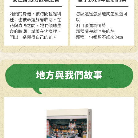
她們的身體，被時間輕輕耕
怎麼還是怎麼能夠怎麼還可
種，也被命運靜靜收割。在
以
花與蟲鳴之間，她們傾聽生
明目張膽寫情詩
命的暗潮，試著在疼痛裡，
那種讀完就消失的詩
開出一朵懂得自己的花。
那種一句都想不起來的詩
地方與我們故事