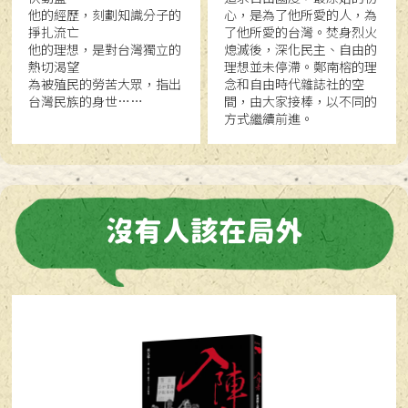
他的經歷，刻劃知識分子的
心，是為了他所愛的人，為
掙扎流亡
了他所愛的台灣。焚身烈火
他的理想，是對台灣獨立的
熄滅後，深化民主、自由的
熱切渴望
理想並未停滯。鄭南榕的理
為被殖民的勞苦大眾，指出
念和自由時代雜誌社的空
台灣民族的身世……
間，由大家接棒，以不同的
方式繼續前進。
沒有人該在局外