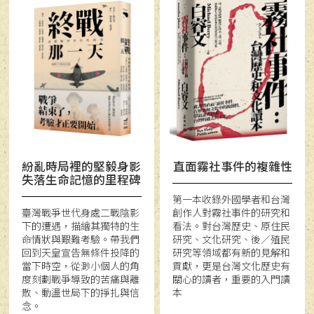
紛亂時局裡的堅毅身影
直面霧社事件的複雜性
失落生命記憶的里程碑
第一本收錄外國學者和台灣
臺灣戰爭世代身處二戰陰影
創作人對霧社事件的研究和
下的遭遇，描繪其獨特的生
看法。對台灣歷史、原住民
命情狀與艱難考驗。帶我們
研究、文化研究、後／殖民
回到天皇宣告無條件投降的
研究等領域都有新的見解和
當下時空，從渺小個人的角
貢獻，更是台灣文化歷史有
度刻劃戰爭導致的苦痛與離
關心的讀者，重要的入門讀
散、動盪世局下的掙扎與信
本
念。