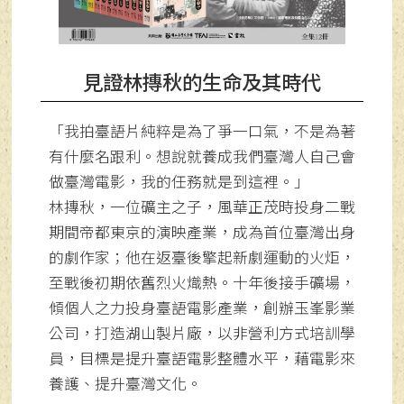
見證林摶秋的生命及其時代
「我拍臺語片純粹是為了爭一口氣，不是為著
有什麼名跟利。想說就養成我們臺灣人自己會
做臺灣電影，我的任務就是到這裡。」
林摶秋，一位礦主之子，風華正茂時投身二戰
期間帝都東京的演映產業，成為首位臺灣出身
的劇作家；他在返臺後擎起新劇運動的火炬，
至戰後初期依舊烈火熾熱。十年後接手礦場，
傾個人之力投身臺語電影產業，創辦玉峯影業
公司，打造湖山製片廠，以非營利方式培訓學
員，目標是提升臺語電影整體水平，藉電影來
養護、提升臺灣文化。