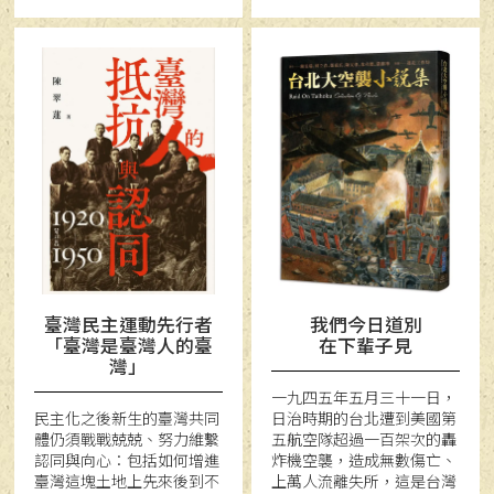
臺灣民主運動先行者
我們今日道別
「臺灣是臺灣人的臺
在下輩子見
灣」
一九四五年五月三十一日，
民主化之後新生的臺灣共同
日治時期的台北遭到美國第
體仍須戰戰兢兢、努力維繫
五航空隊超過一百架次的轟
認同與向心：包括如何增進
炸機空襲，造成無數傷亡、
臺灣這塊土地上先來後到不
上萬人流離失所，這是台灣