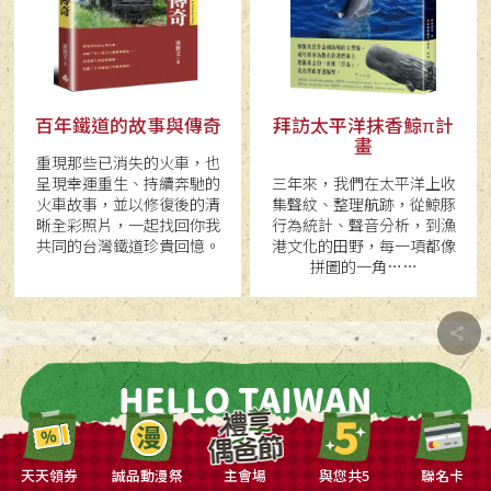
百年鐵道的故事與傳奇
拜訪太平洋抹香鯨π計
畫
重現那些已消失的火車，也
呈現幸運重生、持續奔馳的
三年來，我們在太平洋上收
火車故事，並以修復後的清
集聲紋、整理航跡，從鯨豚
晰全彩照片，一起找回你我
行為統計、聲音分析，到漁
共同的台灣鐵道珍貴回憶。
港文化的田野，每一項都像
拼圖的一角……
HELLO TAIWAN