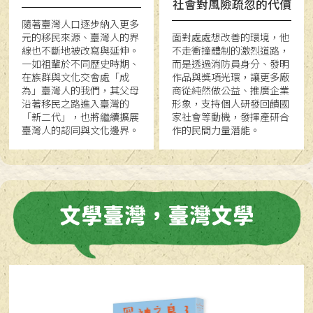
社會對風險疏忽的代價
隨著臺灣人口逐步納入更多
元的移民來源、臺灣人的界
面對處處想改善的環境，他
線也不斷地被改寫與延伸。
不走衝撞體制的激烈道路，
一如祖輩於不同歷史時期、
而是透過消防員身分、發明
在族群與文化交會處「成
作品與獎項光環，讓更多廠
為」臺灣人的我們，其父母
商從純然做公益、推廣企業
沿著移民之路進入臺灣的
形象，支持個人研發回饋國
「新二代」，也將繼續擴展
家社會等動機，發揮產研合
臺灣人的認同與文化邊界。
作的民間力量潛能。
文學臺灣，臺灣文學