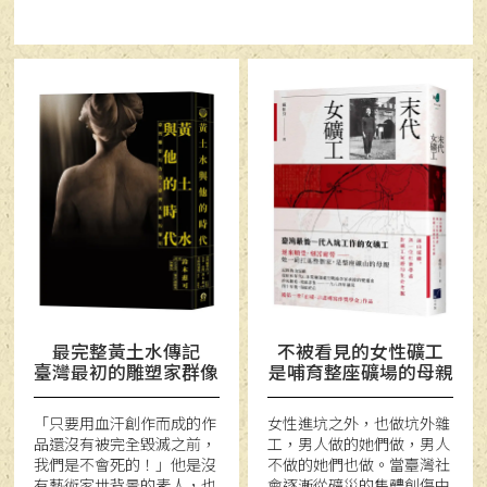
最完整黃土水傳記
不被看見的女性礦工
臺灣最初的雕塑家群像
是哺育整座礦場的母親
「只要用血汗創作而成的作
女性進坑之外，也做坑外雜
品還沒有被完全毀滅之前，
工，男人做的她們做，男人
我們是不會死的！」他是沒
不做的她們也做。當臺灣社
有藝術家世背景的素人，也
會逐漸從礦災的集體創傷中