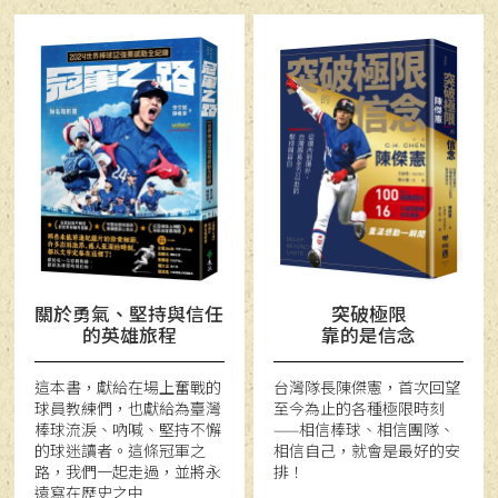
關於勇氣、堅持與信任
突破極限
的英雄旅程
靠的是信念
這本書，獻給在場上奮戰的
台灣隊長陳傑憲，首次回望
球員教練們，也獻給為臺灣
至今為止的各種極限時刻
棒球流淚、吶喊、堅持不懈
——相信棒球、相信團隊、
的球迷讀者。這條冠軍之
相信自己，就會是最好的安
路，我們一起走過，並將永
排！
遠寫在歷史之中