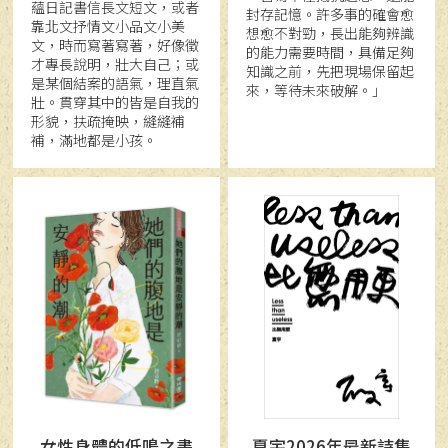
蘊日記書信長文短文，或者
封存記憶。許多事的確會愈
靠北文抒情文小品文小美
想愈不對勁，長出能夠辨識
文，時而寫著寫著，好像徵
的能力需要時間，具備足夠
才專長說明，壯大自己；或
知識之前，先把現場保留起
是某個結案的語氣，理直氣
來，等待未來破解。」
壯。貫穿其中的皆是自我的
形貌，扶疏掩映，縫縫補
補，滿地都是小孩。
女性身體的低鳴之書
夏宇2026年最新詩集