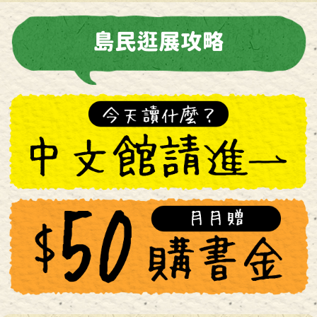
島民逛展攻略