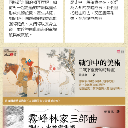
同族群之間的相互理解；如
歷史中一段確實存在，卻鮮
何對一起走過的苦難與變革
為人知的灰暗故事。我們隨
形成集體記憶、產生共感；
搖籃曲睡去，又因轟隆砲
如何使不同群體的權益都能
聲，在灰燼中醒來
獲得確保、人們得以安身立
命，並珍視由此而來的幸福
感與成就感。