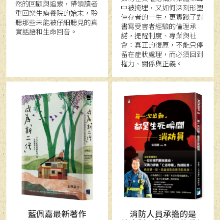
然的回顧與追索，帶領讀者
中被掩埋，又如何深刻形塑
重回樂生療養院的始末，聆
倖存者的一生，更實踐了對
聽那些未能被仔細聽見的真
書寫受害者經驗的倫理承
實話語和生命回音。
諾，提醒制度、專業與社
會：真正的復原，不能只停
留在症狀處理，而必須回到
權力、關係與正義。
藍佩嘉最新著作
消防人員承擔的是