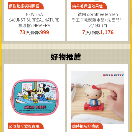
個性動態模糊標語
純羊毛保溫效果佳
NEW ERA
德國 dorothee lehnen
940UNST SURREAL NATURE
手工羊毛氈熱水袋/ 法國鬥牛
棒球帽/ NEW ERA
犬/ 冰山白
73
999
7
1,176
折,特價$
折,特價$
好物推薦
必收藏可愛復古風
隨時把玩好療癒