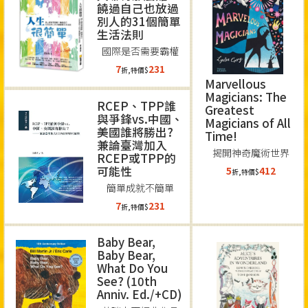
饒過自己也放過
別人的31個簡單
生活法則
國際是否需要霸權
7
231
折,特價$
Marvellous
Magicians: The
RCEP、TPP誰
Greatest
與爭鋒vs.中國、
Magicians of All
美國誰將勝出?
Time!
兼論臺灣加入
揭開神奇魔術世界
RCEP或TPP的
可能性
5
412
折,特價$
簡單成就不簡單
7
231
折,特價$
Baby Bear,
Baby Bear,
What Do You
See? (10th
Anniv. Ed./+CD)