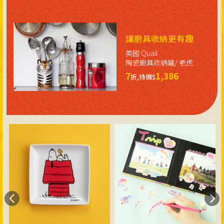
讓廚具收納更有趣
英國 Quail
陶瓷廚具收納罐/ 老虎
7
1,386
折,特價$