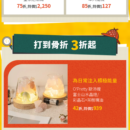
75
2,250
85
127
折,特價$
折,特價$
3
打到骨折
折起
為日常注入積極能量
O'Pretty 歐沛媞
富士山水晶燈/
彩晶石+茶樹精油
42
939
折,特價$