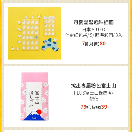
可愛溫馨趣味插圖
日本 AIUEO
信封紅包袋/ S/ 瞄準起司/ 3入
7
80
折,特價$
擦出專屬粉色富士山
PLUS富士山橡皮擦/
櫻花
79
39
折,特價$