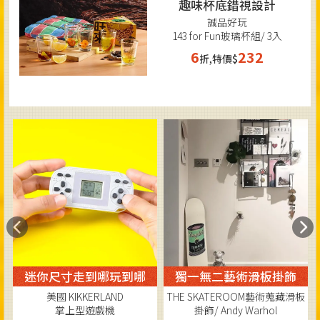
趣味杯底錯視設計
誠品好玩
143 for Fun玻璃杯組/ 3入
6
232
折,特價$
獨一無二藝術滑板掛飾
可愛又實用鑰匙造型架
THE SKATEROOM藝術蒐藏滑板
Wooderful life
掛飾/ Andy Warhol
木質鑰匙架/ 美樂蒂