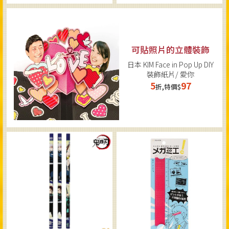
可貼照片的立體裝飾
日本 KIM Face in Pop Up DIY
裝飾紙片/ 愛你
5
97
折,特價$