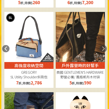
6
7,200
6
360
折,特價$
折,特價$
戶外露營時的好幫手
為冰箱加上一點可愛
英國 GENTLEMEN'S HARDWARE
美國 KIKKERLAND
野營必備/ 風格帆布木材袋
瑜珈山羊趣味磁鐵/ 五入組
5
590
5
325
折,特價$
折,特價$