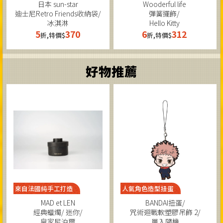
日本 sun-star
Wooderful life
迪士尼Retro Friends收納袋/
彈簧擺飾/
冰淇淋
Hello Kitty
5
370
6
312
折,特價$
折,特價$
好物推薦
來自法國純手工打造
人氣角色造型扭蛋
MAD et LEN
BANDAI扭蛋/
經典蠟燭/ 迷你/
咒術迴戰軟塑膠吊飾 2/
皇家尼泊爾
單入隨機