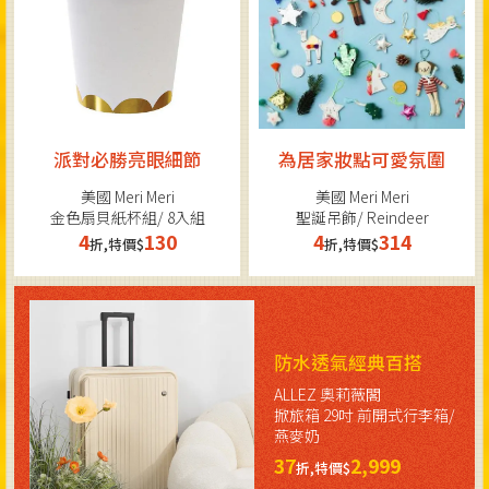
派對必勝亮眼細節
為居家妝點可愛氛圍
美國 Meri Meri
美國 Meri Meri
金色扇貝紙杯組/ 8入組
聖誕吊飾/ Reindeer
4
130
4
314
折,特價$
折,特價$
防水透氣經典百搭
ALLEZ 奧莉薇閣
掀旅箱 29吋 前開式行李箱/
燕麥奶
37
2,999
折,特價$