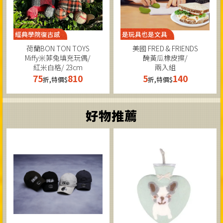
經典學院復古感
是玩具也是文具
荷蘭BON TON TOYS
美國 FRED & FRIENDS
Miffy米菲兔填充玩偶/
醃黃瓜橡皮擦/
紅米白格/ 23cm
兩入組
75
810
5
140
折,特價$
折,特價$
好物推薦