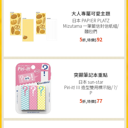
大人專屬可愛主題
日本 PAPIER PLATZ
Mizutama 一筆籤信封信紙組/
麵包們
5
92
折,特價$
突顯筆記本重點
日本 sun-star
Piri-it! III 造型雙用標示貼/ ?/
P
5
77
折,特價$