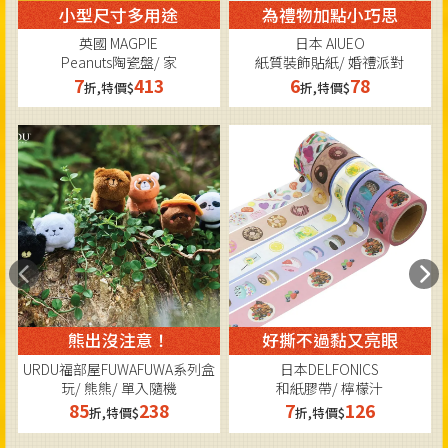
小型尺寸多用途
為禮物加點小巧思
英國 MAGPIE
日本 AIUEO
Peanuts陶瓷盤/ 家
紙質裝飾貼紙/ 婚禮派對
7
413
6
78
折,特價$
折,特價$
熊出沒注意！
好撕不過黏又亮眼
URDU福部屋FUWAFUWA系列盒
日本DELFONICS
玩/ 熊熊/ 單入隨機
和紙膠帶/ 檸檬汁
85
238
7
126
折,特價$
折,特價$