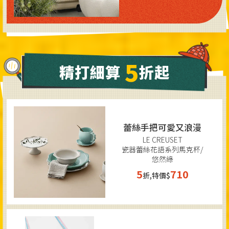
5
精打細算
折起
蕾絲手把可愛又浪漫
LE CREUSET
瓷器蕾絲花語系列馬克杯/
悠然綠
5
710
折,特價$