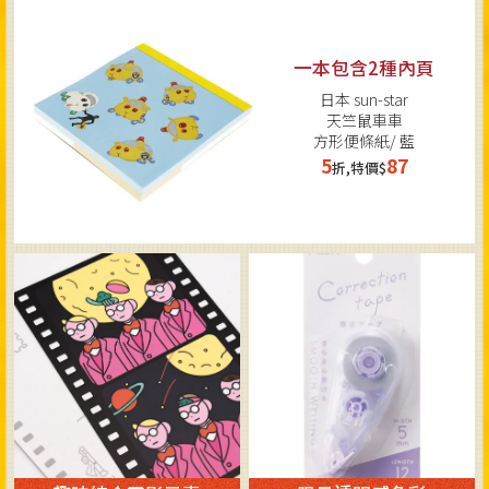
一本包含2種內頁
日本 sun-star
天竺鼠車車
方形便條紙/ 藍
5
87
折,特價$