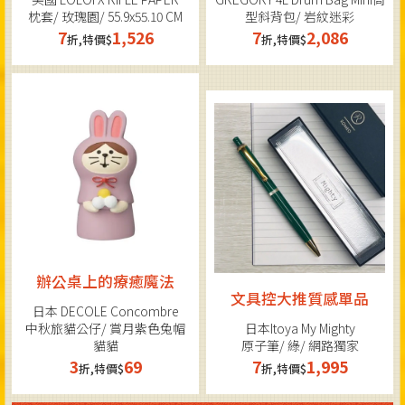
枕套/ 玫瑰園/ 55.9x55.10 CM
型斜背包/ 岩紋迷彩
7
1,526
7
2,086
折,特價$
折,特價$
辦公桌上的療癒魔法
文具控大推質感單品
日本 DECOLE Concombre
中秋旅貓公仔/ 賞月紫色兔帽
日本Itoya My Mighty
貓貓
原子筆/ 綠/ 網路獨家
3
69
7
1,995
折,特價$
折,特價$