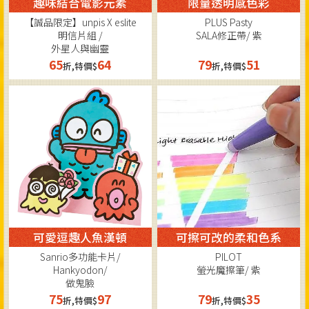
趣味結合電影元素
限量透明感色彩
【誠品限定】unpis X eslite
PLUS Pasty
明信片組 /
SALA修正帶/ 紫
外星人與幽靈
65
64
79
51
折,特價$
折,特價$
可愛逗趣人魚漢頓
可擦可改的柔和色系
Sanrio多功能卡片/
PILOT
Hankyodon/
螢光魔擦筆/ 紫
做鬼臉
75
97
79
35
折,特價$
折,特價$