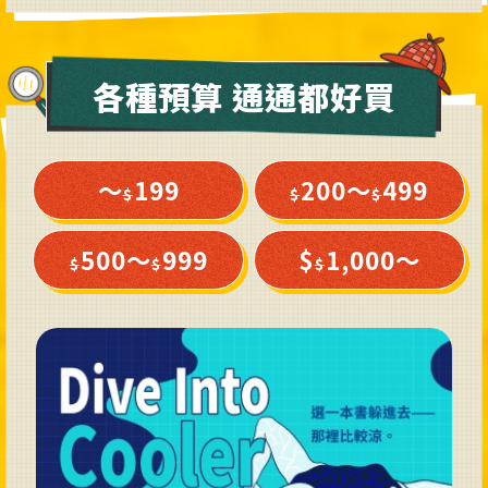
各種預算 通通都好買
～
199
200～
499
$
$
$
500～
999
$
1,000～
$
$
$