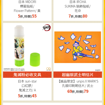
日本 MIDORI
日本 IROHA
標籤貼紙/
SUKIMA 裝飾貼紙/
Flower Pattern/ 黃
花朵
5
55
7
80
折,特價$
折,特價$
鬼滅粉必收文具
超幽默武士明信片
日本 sun-star
【誠品限定】unpis X MARK'S
口紅膠/
孔版印刷明信片/ 武士
鬼滅之刃/ A
69
79
折,特價$
5
45
折,特價$