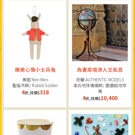
療癒心情小士兵兔
為書房增添人文氣息
美國 Meri Meri
荷蘭 AUTHENTIC MODELS
聖誕吊飾/ Rabbit Soldier
復古地球儀擺飾/ 圖書館地球
儀
4
318
折,特價$
4
10,400
折,特價$