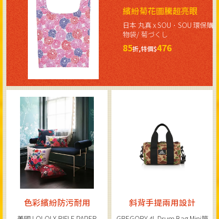
繽紛菊花圖騰超亮眼
日本 丸真 x SOU．SOU 環保購
物袋/ 菊づくし
85
476
折,特價$
色彩繽紛防污耐用
斜背手提兩用設計
美國 LOLOI X RIFLE PAPER
GREGORY 4L Drum Bag Mini筒