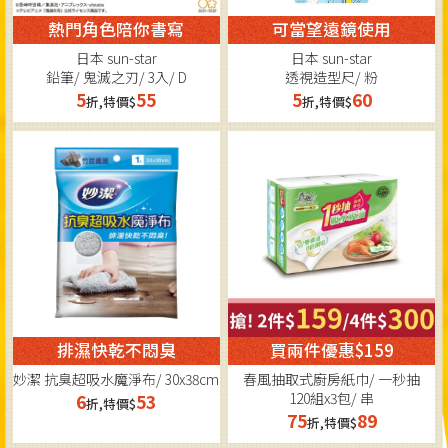
熱門角色陪你書寫
可當望遠鏡使用
日本 sun-star
日本 sun-star
鉛筆/ 鬼滅之刃/ 3入/ D
透視造型尺/ 粉
5
55
5
60
折,特價$
折,特價$
排濕快乾不悶臭
買兩件優惠$159
妙潔 抗臭超吸水魔淨布/ 30x38cm
春風抽取式廚房紙巾/ 一秒抽
120組x3包/ 串
6
53
折,特價$
75
89
折,特價$