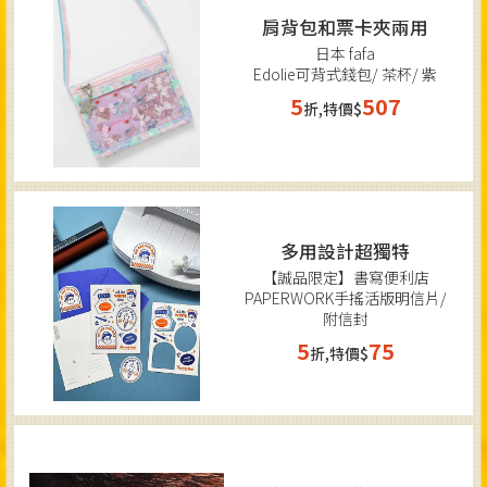
肩背包和票卡夾兩用
日本 fafa
Edolie可背式錢包/ 茶杯/ 紫
5
507
折,特價$
多用設計超獨特
【誠品限定】書寫便利店
PAPERWORK手搖活版明信片/
附信封
5
75
折,特價$