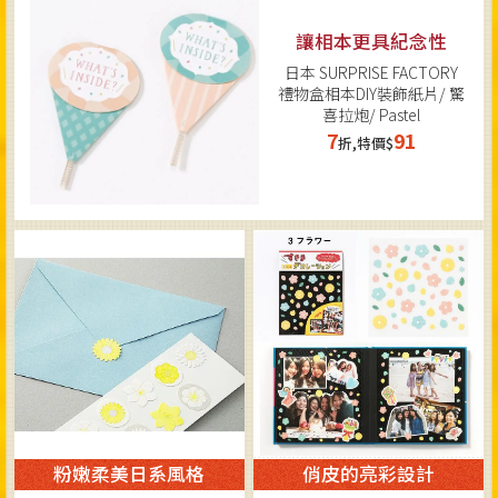
讓相本更具紀念性
日本 SURPRISE FACTORY
禮物盒相本DIY裝飾紙片/ 驚
喜拉炮/ Pastel
7
91
折,特價$
粉嫩柔美日系風格
俏皮的亮彩設計