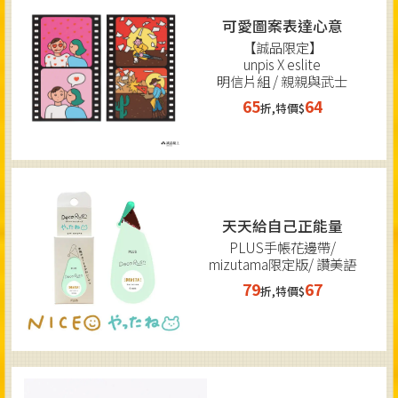
可愛圖案表達心意
【誠品限定】
unpis X eslite
明信片組 / 親親與武士
65
64
折,特價$
天天給自己正能量
PLUS手帳花邊帶/
mizutama限定版/ 讚美語
79
67
折,特價$