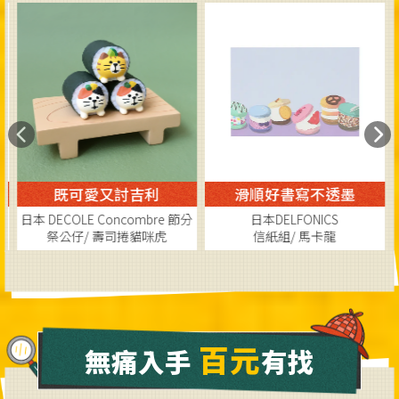
既可愛又討吉利
滑順好書寫不透墨
日本 DECOLE Concombre 節分
日本DELFONICS
祭公仔/ 壽司捲貓咪虎
信紙組/ 馬卡龍
3
90
7
157
折,特價$
折,特價$
百元
無痛入手
有找