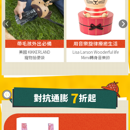
用音樂旋律療癒生活
獨特公事包外型烤肉架
Lisa Larson Wooderful life
美國 KIKKERLAND
Mimi轉身音樂鈴
烤肉架/ 綠色
45
427
5
2,310
折,特價$
折,特價$
7
對抗通膨
折起