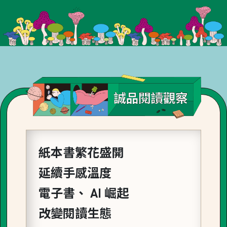
紙本書繁花盛開
延續手感溫度
電子書、 AI 崛起
改變閱讀生態