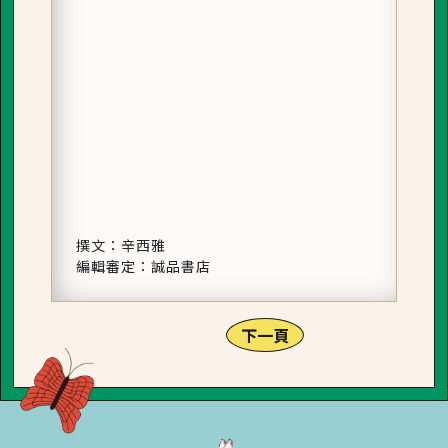
撰文：辛西雅
編輯審定：誠品書店
下一頁