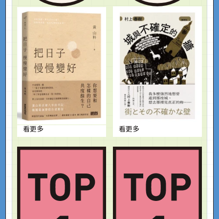
看更多
看更多