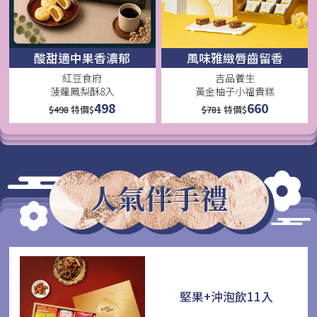
酸甜適中果香濃郁
風味雅緻唇齒留香
紅豆食府
吉品養生
菠蘿鳳梨酥8入
黃金柚子小福貴糕
498
660
$
498
特價$
$
781
特價$
人氣伴手禮
堅果+沖泡飲11入