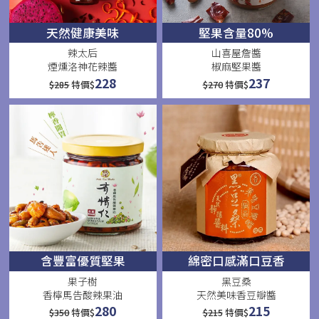
天然健康美味
堅果含量80%
辣太后
山喜屋詹醬
煙燻洛神花辣醬
椒麻堅果醬
228
237
$
285
特價$
$
270
特價$
含豐富優質堅果
綿密口感滿口豆香
果子樹
黑豆桑
香檸馬告酸辣果油
天然美味香豆瓣醬
280
215
$
350
特價$
$
215
特價$