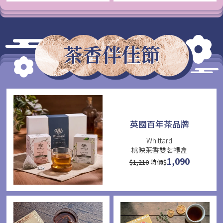
茶香伴佳節
英國百年茶品牌
Whittard
桃映茉香雙茗禮盒
1,090
$
1,210
特價$