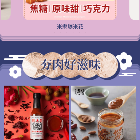
英國糖果屋
夯肉好滋味