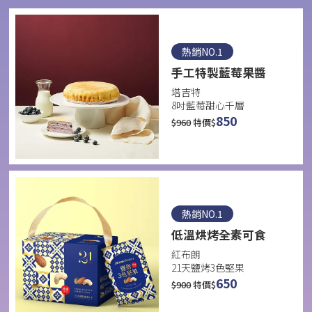
熱銷NO.1
手工特製藍莓果醬
塔吉特
8吋藍莓甜心千層
850
$
960
特價$
熱銷NO.1
低溫烘烤全素可食
紅布朗
21天鹽烤3色堅果
650
$
900
特價$