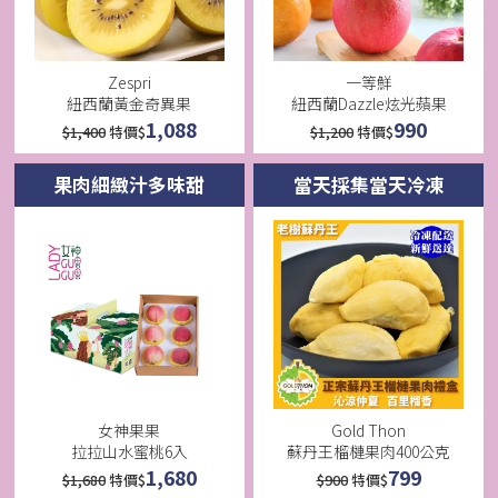
Zespri
一等鮮
紐西蘭黃金奇異果
紐西蘭Dazzle炫光蘋果
1,088
990
$
1,400
特價$
$
1,200
特價$
果肉細緻汁多味甜
當天採集當天冷凍
女神果果
Gold Thon
拉拉山水蜜桃6入
蘇丹王榴槤果肉400公克
1,680
799
$
1,680
特價$
$
900
特價$