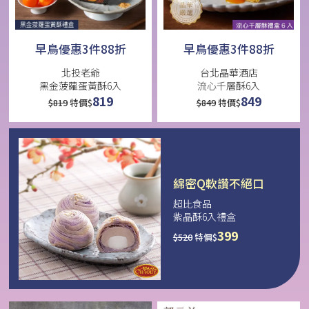
早鳥優惠3件88折
早鳥優惠3件88折
北投老爺
台北晶華酒店
黑金菠蘿蛋黃酥6入
流心千層酥6入
819
849
$
819
特價$
$
849
特價$
綿密Q軟讚不絕口
超比食品
紫晶酥6入禮盒
399
$
520
特價$