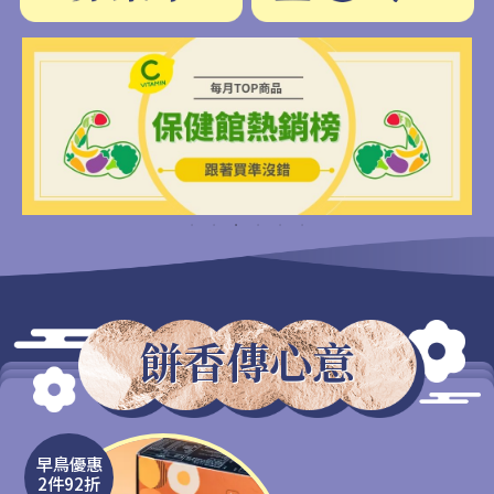
餅香傳心意
早鳥優惠
2件92折