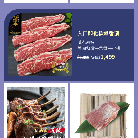
入口即化軟嫩香濃
漢克嚴選
美國和鑽牛帶骨牛小排
1,499
$
2,999
特價$