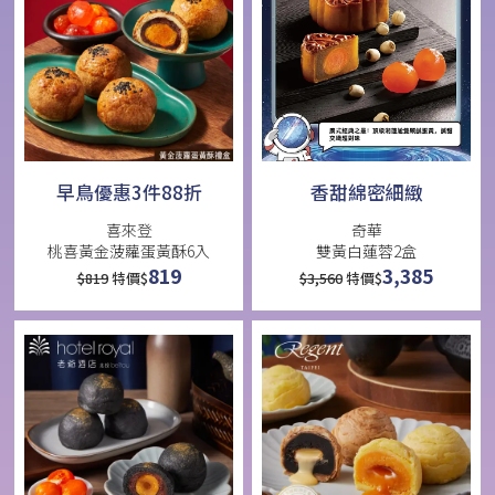
早鳥優惠3件88折
香甜綿密細緻
喜來登
奇華
桃喜黃金菠蘿蛋黃酥6入
雙黃白蓮蓉2盒
819
3,385
$
819
特價$
$
3,560
特價$