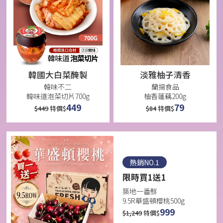
韓國大白菜醃製
淡雅柚子清香
韓味不二
蘭揚食品
韓味道泡菜切片700g
柚香蓮藕200g
449
79
$
449
特價$
$
84
特價$
熱銷NO.1
限時買1送1
築地一番鮮
9.5R華盛頓櫻桃500g
999
$
1,249
特價$