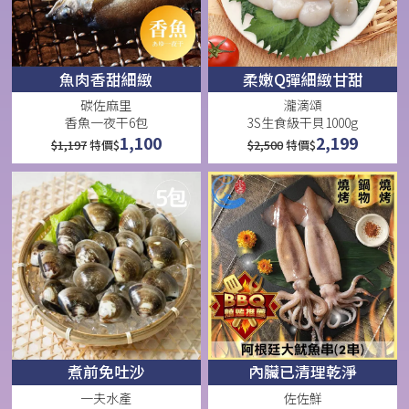
魚肉香甜細緻
柔嫩Q彈細緻甘甜
碳佐麻里
瀧滴頌
香魚一夜干6包
3S生食級干貝1000g
1,100
2,199
$
1,197
特價$
$
2,500
特價$
煮前免吐沙
內臟已清理乾淨
一夫水產
佐佐鮮