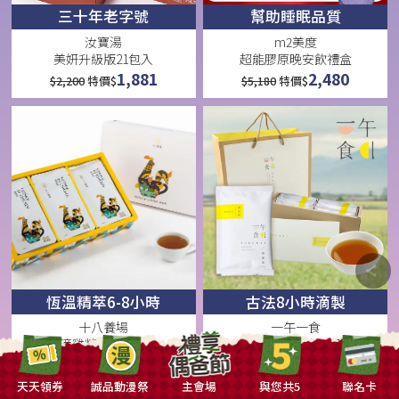
三十年老字號
幫助睡眠品質
汝寶湯
m2美度
美妍升級版21包入
超能膠原晚安飲禮盒
1,881
2,480
$
2,200
特價$
$
5,180
特價$
恆溫精萃6-8小時
古法8小時滴製
十八養場
一午一食
滴雞精禮盒10入
臻純粹滴雞精10入
1,440
1,280
$
1,600
特價$
$
1,880
特價$