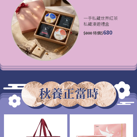
一手私藏世界紅茶
私藏漫遊禮盒
680
$
800
特價$
秋養正當時