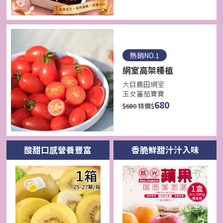
熱銷NO.1
網室高架種植
大目農田網室
玉女蕃茄寶寶
680
$
680
特價$
酸甜口感營養豐富
香脆鮮甜汁汁入味