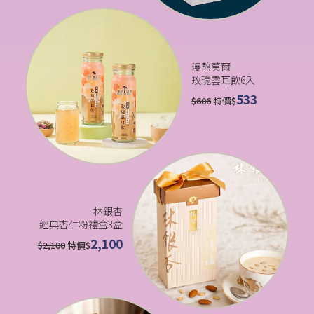
漫熬莫爾
玫瑰雲耳飲6入
533
$
606
特價$
林銀杏
經典杏仁粉禮盒3盒
2,100
$
2,100
特價$