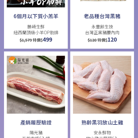
6個月以下質小羔羊
老品種台灣黑豬
勝崎生鮮
永豐餘生技
紐西蘭頂級小羊OP肋排
台灣正黑豬腰內肉
499
120
$
1,579
特價$
$
120
特價$
產銷履歷驗證
熟齡黑羽放山土雞
陽光豬
安永鮮物