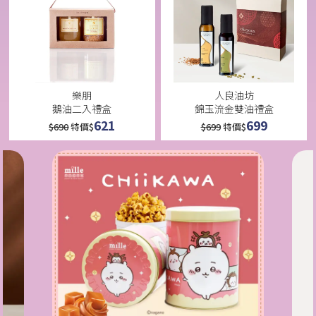
樂朋
人良油坊
鵝油二入禮盒
錦玉流金雙油禮盒
621
699
$
690
特價$
$
699
特價$