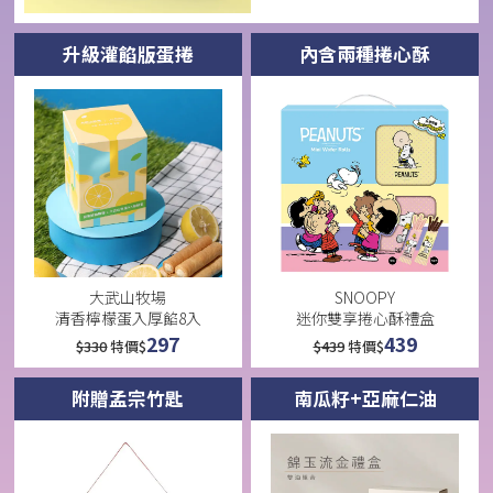
升級灌餡版蛋捲
內含兩種捲心酥
大武山牧場
SNOOPY
清香檸檬蛋入厚餡8入
迷你雙享捲心酥禮盒
297
439
$
330
特價$
$
439
特價$
附贈孟宗竹匙
南瓜籽+亞麻仁油