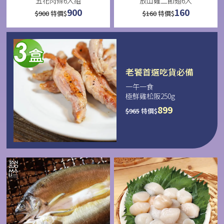
五花肉條6入組
放山雞二節翅6入
900
160
$
900
特價$
$
160
特價$
老饕首選吃貨必備
一午一食
極鮮雞松阪250g
899
$
965
特價$