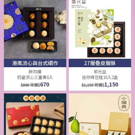
港風流心與台式細作
27層疊皮層酥
胖肉鋪
郭元益
奶皇流心三重奏6入
迷你綠豆椪16入2盒
670
1,150
$
800
特價$
$
1,150
特價$