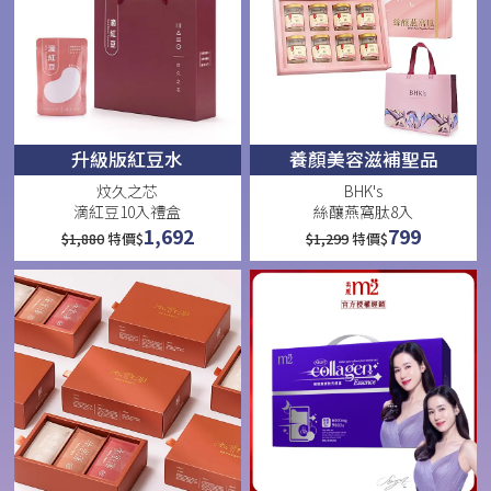
升級版紅豆水
養顏美容滋補聖品
炆久之芯
BHK's
滴紅豆10入禮盒
絲釀燕窩肽8入
1,692
799
$
1,880
特價$
$
1,299
特價$