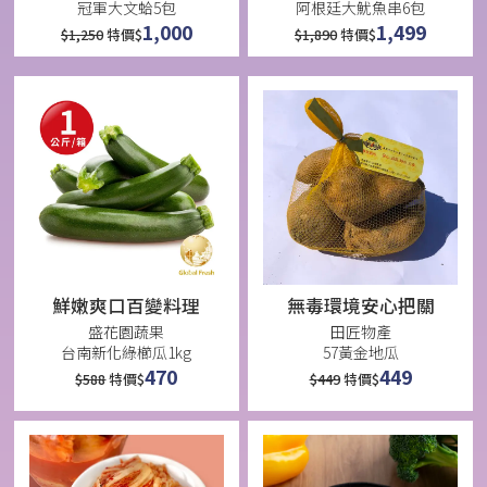
冠軍大文蛤5包
阿根廷大魷魚串6包
1,000
1,499
$
1,250
特價$
$
1,890
特價$
鮮嫩爽口百變料理
無毒環境安心把關
盛花園蔬果
田匠物產
台南新化綠櫛瓜1kg
57黃金地瓜
470
449
$
588
特價$
$
449
特價$