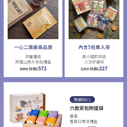
一心二葉最高品質
內含5包單入茶
茶屋書店
森小姐的茶店
阿里山原片茶包禮盒
人生好運茶
572
227
$
650
特價$
$
259
特價$
熱銷NO.1
六款茶包附提袋
曼寧
香草日常茶禮盒