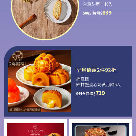
台灣餅第一10入
839
$
885
特價$
早鳥優惠2件92折
錦霞樓
錦甘蟹流心奶黃月餅6入
719
$
719
特價$