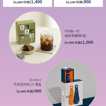
1,400
900
$
1,600
特價$
$
1,100
特價$
PIM柚一村
柚皮黑糖磚4盒
1,000
$
1,996
特價$
BnnBee
手擠空降瓶2入禮盒
900
$
1,000
特價$