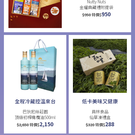
Nutty Nuts
金耀典藏禮附提袋
950
$
950
特價$
全程冷藏控溫來台
低卡美味又健康
巴狄尼絲莊園
員林食品
頂級初榨橄欖油500ml
仙草凍禮盒
2,150
288
$
2,650
特價$
$
320
特價$