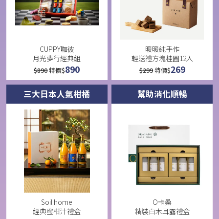
CUPPY咖彼
暖暖純手作
月光夢行經典組
輕送禮方塊桂圓12入
890
269
$
890
特價$
$
299
特價$
三大日本人氣柑橘
幫助消化順暢
Soil home
O卡桑
經典蜜柑汁禮盒
精裝白木耳露禮盒