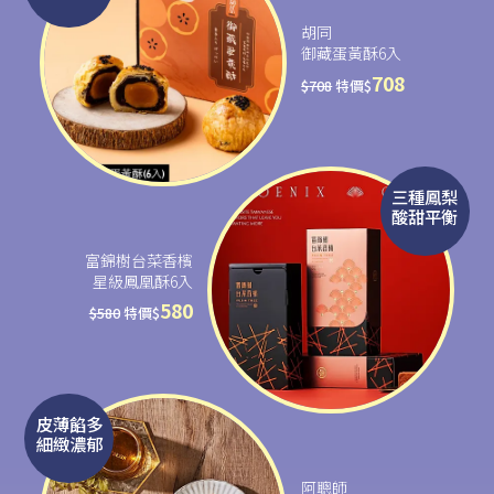
胡同
御藏蛋黃酥6入
708
$
708
特價$
三種鳳梨
酸甜平衡
富錦樹台菜香檳
星級鳳凰酥6入
580
$
580
特價$
皮薄餡多
細緻濃郁
阿聰師