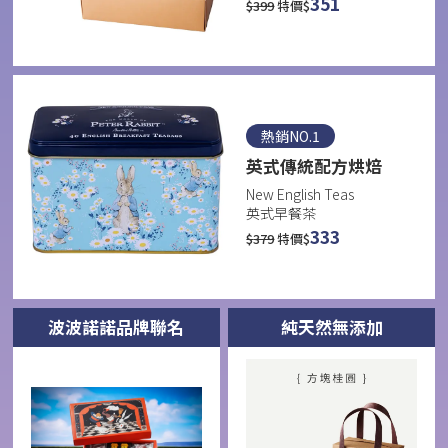
351
$
399
特價$
熱銷NO.1
英式傳統配方烘焙
New English Teas
英式早餐茶
333
$
379
特價$
波波諾諾品牌聯名
純天然無添加