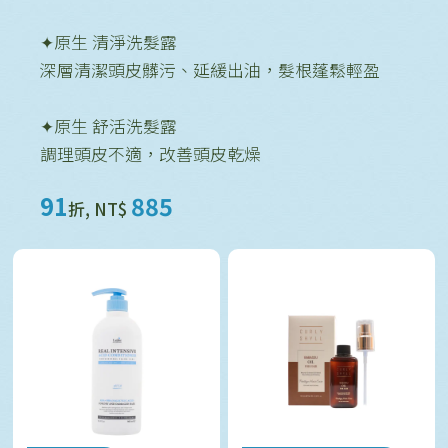
✦原生 清淨洗髮露
深層清潔頭皮髒污、延緩出油，髮根蓬鬆輕盈
✦原生 舒活洗髮露
調理頭皮不適，改善頭皮乾燥
91
885
折, NT$