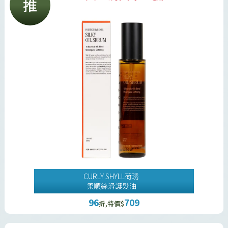
推
CURLY SHYLL荷琇
柔順絲滑護髮油
96
709
折,特價$