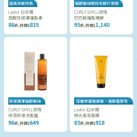
延長染髮持色
強韌髮絲預防毛鱗片受損
Lador 拉朵爾
CURLY SHYLL荷琇
弱酸性順澤護髮素
巴巴蘇護髮精華
86
835
95
1,140
折,特價$
折,特價$
保濕潤澤強韌髮絲
深層修護極損髮，凝膠霜質地
好吸收
CURLY SHYLL荷琇
Lador 拉朵爾
保濕修復洗髮露
微光香氛髮膜
96
649
85
918
折,特價$
折,特價$