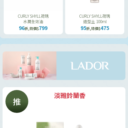
CURLY SHYLL荷琇
CURLY SHYLL荷琇
水潤全效油
造型土 100ml
96
799
95
475
折,特價$
折,特價$
淡雅鈴蘭香
推