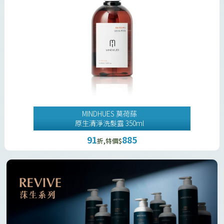
MINDHUES 莫荷蕬
原生清淨洗髮露 350ml
91
885
折,特價$