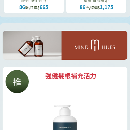
蘊髮 淨化髮浴
蘊髮 覺醒髮浴
86
665
86
1,175
折,特價$
折,特價$
強健髮根補充活力
推