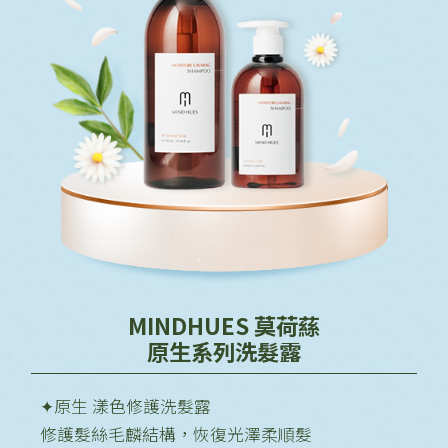
MINDHUES 莫荷蕬
原生系列洗髮露
✦原生 漾色修護洗髮露
修護髮絲毛麟結構，恢復光澤柔順髮