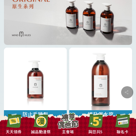
防止毛躁髮
提升保水度
MINDHUES 莫荷蕬
MINDHUES 莫荷蕬
原生 漾色修護洗髮露
原生 舒活洗髮露
91
885
9
1,350