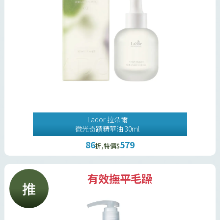
Lador 拉朵爾
微光奇蹟精華油 30ml
86
579
折,特價$
有效撫平毛躁
推