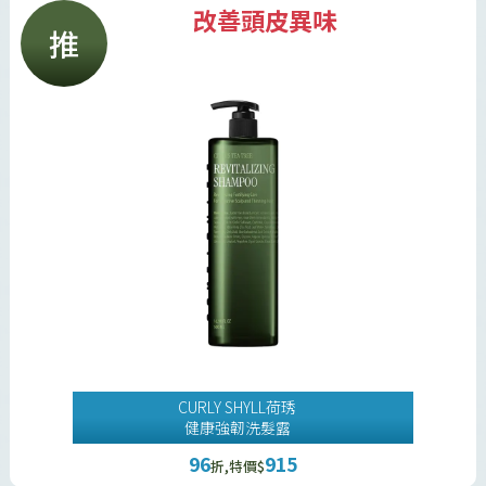
改善頭皮異味
推
CURLY SHYLL荷琇
健康強韌洗髮露
96
915
折,特價$