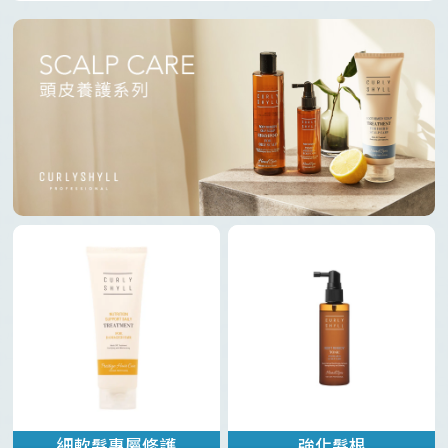
細軟髮專屬修護
強化髮根