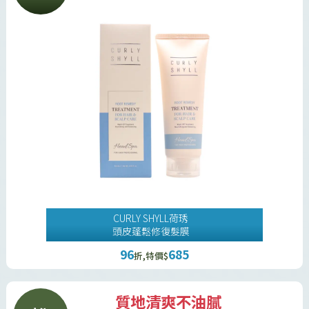
CURLY SHYLL荷琇
頭皮蓬鬆修復髮膜
96
685
折,特價$
質地清爽不油膩