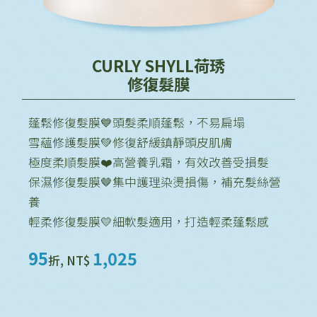
CURLY SHYLL荷琇
修復髮膜
蓬鬆修復髮膜💙頭髮柔順蓬鬆，不易扁塌
雪蘊修護髮膜💚修復舒緩鎮靜頭皮肌膚
極度柔順髮膜❤️高營養乳霜，有效改善受損髮
保濕修復髮膜🤎集中護理染燙損傷，補充髮絲營
養
輕柔修復髮膜💛細軟髮適用，打造輕柔蓬鬆感
95
1,025
折, NT$