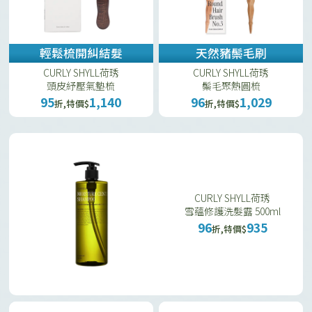
輕鬆梳開糾結髮
天然豬鬃毛刷
CURLY SHYLL荷琇
CURLY SHYLL荷琇
頭皮紓壓氣墊梳
鬃毛聚熱圓梳
95
1,140
96
1,029
折,特價$
折,特價$
CURLY SHYLL荷琇
雪蘊修護洗髮露 500ml
96
935
折,特價$