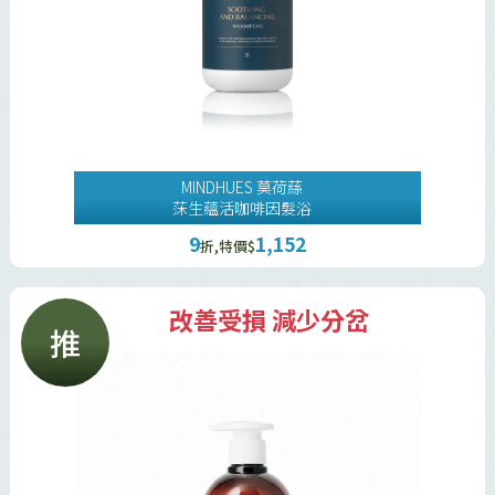
MINDHUES 莫荷蕬
莯生蘊活咖啡因髮浴
9
1,152
折,特價$
改善受損 減少分岔
推