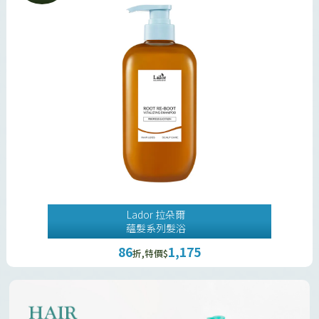
Lador 拉朵爾
蘊髮系列髮浴
86
1,175
折,特價$