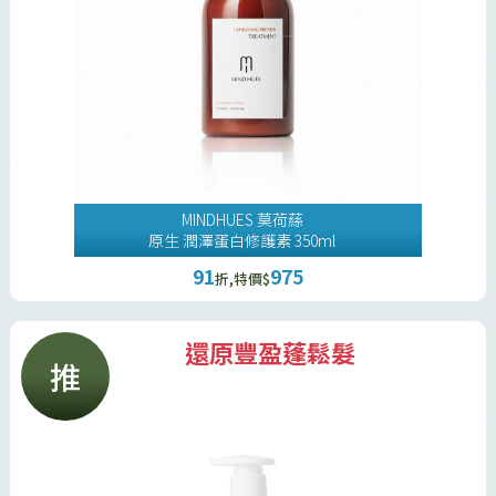
MINDHUES 莫荷蕬
原生 潤澤蛋白修護素 350ml
91
975
折,特價$
還原豐盈蓬鬆髮
推