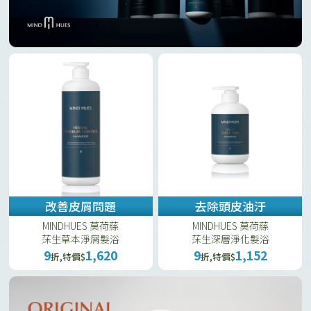
改善皮屑問題
去除頭皮油汙
MINDHUES 莫荷蕬
MINDHUES 莫荷蕬
莯生草本淨屑髮浴
莯生深層淨化髮浴
9
1,620
9
1,152
折,特價$
折,特價$