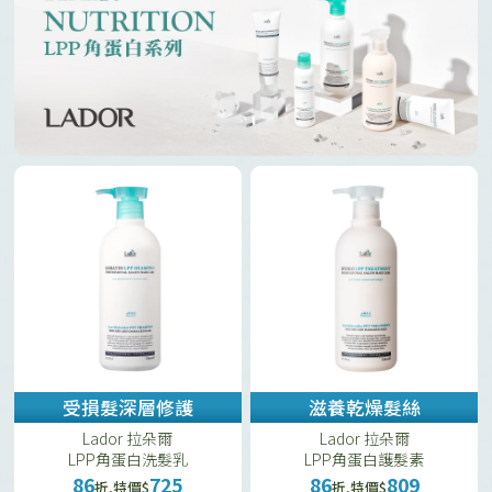
受損髮深層修護
滋養乾燥髮絲
Lador 拉朵爾
Lador 拉朵爾
LPP角蛋白洗髮乳
LPP角蛋白護髮素
86
725
86
809
折,特價$
折,特價$