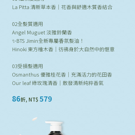
La Pitta 清新草本香｜花香與舒適木質香結合
02全髮質適用
Angel Muguet 淡雅鈴蘭香
✨BTS Jimin全新專屬⾹氛髮油！
Hinoki 東方檜木香｜彷彿身於大自然中的愜意
03受損髮適用
Osmanthus 優雅桂花香｜充滿活力的花田香
Our leaf 綠玫瑰清香｜散發清新純粹香氣
86
579
折, NT$