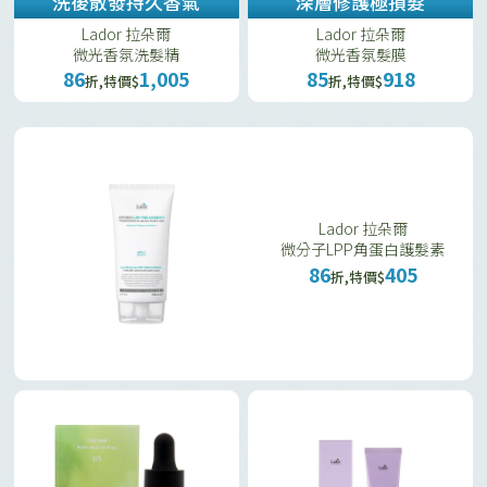
洗後散發持久香氣
深層修護極損髮
Lador 拉朵爾
Lador 拉朵爾
微光香氛洗髮精
微光香氛髮膜
86
1,005
85
918
折,特價$
折,特價$
Lador 拉朵爾
微分子LPP角蛋白護髮素
86
405
折,特價$