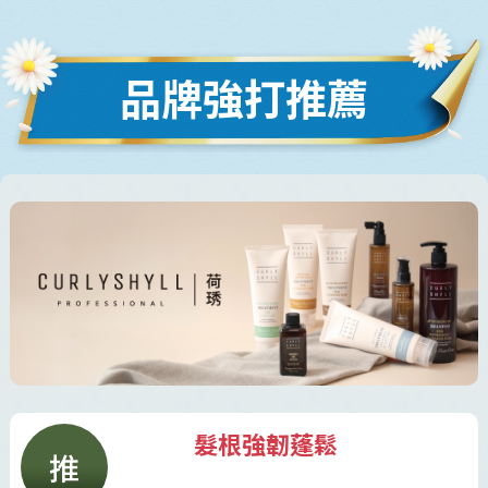
品牌強打推薦
髮根強韌蓬鬆
推