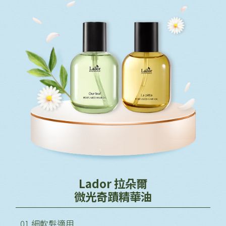
Lador 拉朵爾
微光奇蹟精華油
01 細軟髮適用