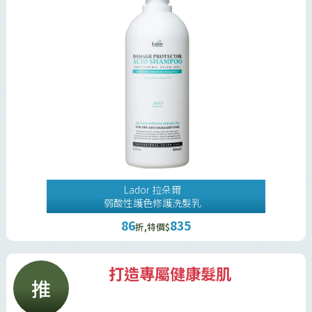
Lador 拉朵爾
弱酸性護色修護洗髮乳
86
835
折,特價$
打造專屬健康髮肌
推