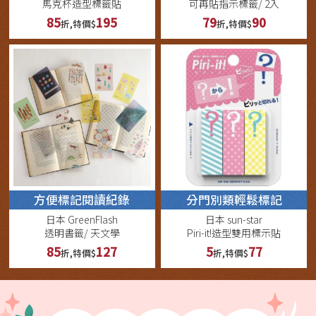
馬克杯造型標籤貼
可再貼指示標籤/ 2入
85
195
79
90
折,特價$
折,特價$
方便標記閱讀紀錄
分門別類輕鬆標記
日本 GreenFlash
日本 sun-star
透明書籤/ 天文學
Piri-it!造型雙用標示貼
85
127
5
77
折,特價$
折,特價$