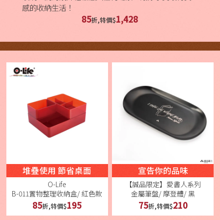
感的收納生活！
85
1,428
折,特價$
堆疊使用 節省桌面
宣告你的品味
O-Life
【誠品限定】愛書人系列
B-011置物整理收納盒/ 紅色款
金屬筆盤/ 摩登體/ 黑
85
195
75
210
折,特價$
折,特價$