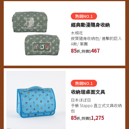
熱銷NO.1
經典動漫隨身收納
木棉花
皮質隨身收納包/ 進擊的巨人
A款/ 軍團
85
467
折,特價$
熱銷NO.1
收納理桌面文具
日本ほぼ日
手帳 Stappo 直立式文具收納
包
85
1,275
折,特價$