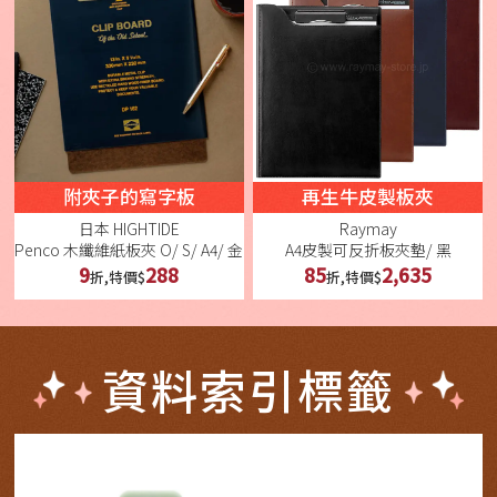
附夾子的寫字板
再生牛皮製板夾
日本 HIGHTIDE
Raymay
Penco 木纖維紙板夾 O/ S/ A4/ 金
A4皮製可反折板夾墊/ 黑
9
288
85
2,635
折,特價$
折,特價$
資料索引標籤