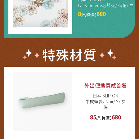
La Papeterie名片夾/ 菊花/ 白
8
680
折,特價$
特殊材質
外出便攜質感首選
日本 SLIP-ON
牛皮筆袋/ Noir/ S/ 灰
綠
85
680
折,特價$