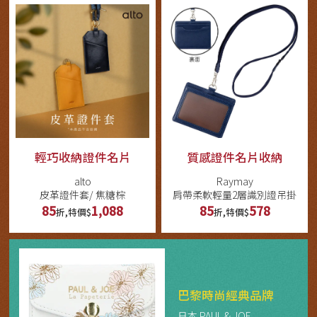
輕巧收納證件名片
質感證件名片收納
alto
Raymay
皮革證件套/ 焦糖棕
肩帶柔軟輕量2層識別證吊掛
85
1,088
85
578
折,特價$
折,特價$
巴黎時尚經典品牌
日本 PAUL & JOE