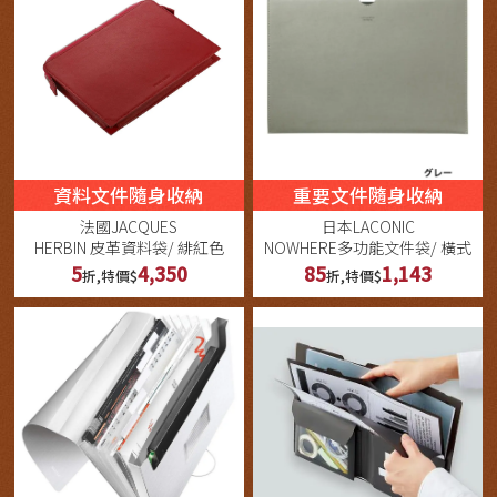
資料文件隨身收納
重要文件隨身收納
法國JACQUES
日本LACONIC
HERBIN 皮革資料袋/ 緋紅色
NOWHERE多功能文件袋/ 橫式
5
4,350
85
1,143
折,特價$
折,特價$