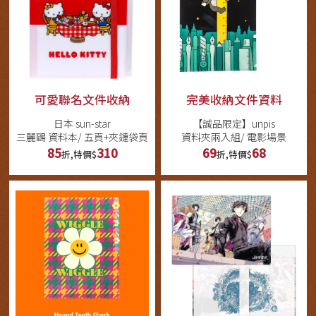
可愛聯名文件收納
完美收納文件資料
日本 sun-star
【誠品限定】unpis
三麗鷗 資料本/ 五頁+夾鏈袋頁
資料夾兩入組/ 電影場景
85
310
69
68
折,特價$
折,特價$