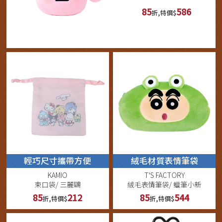
85
586
折,特價$
輕巧尺寸攜帶方便
絨毛材質表情筆袋
KAMIO
T'S FACTORY
束口袋/ 三麗鷗
絨毛表情筆袋/ 蠟筆小新
85
212
85
544
折,特價$
折,特價$