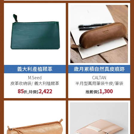
義大利產植鞣革
歲月累積自然真皮痕跡
M.Seed
CALTAN
皮革收納袋/ 義大利植鞣革
半月型萬用筆袋牛皮/筆袋
85
2,422
1,300
折,特價$
推薦價$