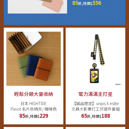
85
556
折,特價$
輕鬆分類大量收納
電力滿滿主打星
日本 HIGHTIDE
【誠品限定】unpis X eslite
Pavot 名片收納夾/ 咖啡色
文具大影業打工仔證件套組
85
229
65
188
折,特價$
折,特價$