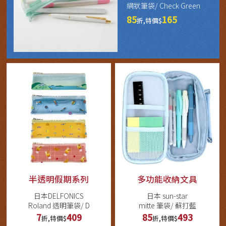
網狀筆袋/ Check Green
85
165
折,特價$
半透明假期系列
多功能收納文具
日本DELFONICS
日本 sun-star
Roland 透明筆袋/ D
mitte 筆袋/ 蘇打藍
7
409
85
493
折,特價$
折,特價$