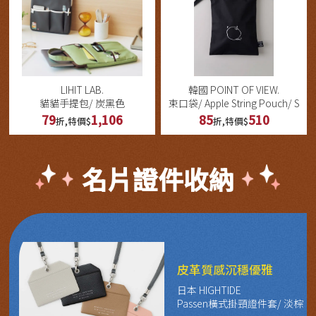
LIHIT LAB.
韓國 POINT OF VIEW.
貓貓手提包/ 炭黑色
束口袋/ Apple String Pouch/ S
79
1,106
85
510
折,特價$
折,特價$
名片證件收納
皮革質感沉穩優雅
日本 HIGHTIDE
Passen橫式掛頸證件套/ 淡棕