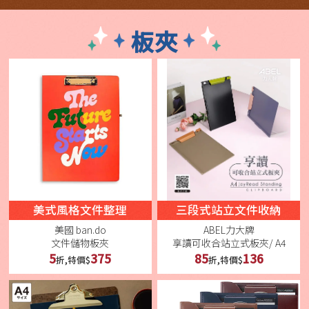
板夾
美式風格文件整理
三段式站立文件收納
美國 ban.do
ABEL力大牌
文件儲物板夾
享讀可收合站立式板夾/ A4
5
375
85
136
折,特價$
折,特價$