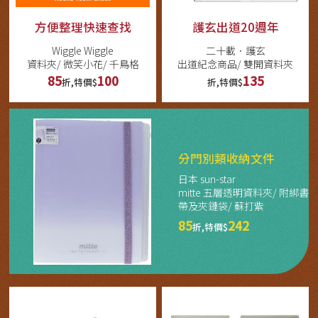
方便整理快速查找
護玄出道20週年
Wiggle Wiggle
二十載．護玄
資料夾/ 微笑小花/ 千鳥格
出道紀念商品/ 雙開資料夾
85
100
135
折,特價$
折,特價$
分門別類收納文件
日本 sun-star
mitte 五層透明資料夾/ 附綁書
帶及夾鏈袋/ 蘇打紫
85
242
折,特價$