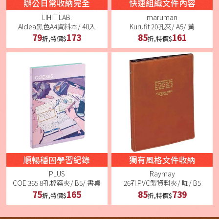
辦公日常收納完全
快速組織文件內容
LIHIT LAB.
maruman
Alclea黑色A4資料本/ 40入
Kurufit 20孔夾/ A5/ 黃
79
173
85
161
折,特價$
折,特價$
順暢穩固學習紀錄
獨有風格文件收納
PLUS
Raymay
COE 365 8孔檔案夾/ B5/ 書桌
26孔PVC製資料夾/ 咖/ B5
75
165
85
739
折,特價$
折,特價$