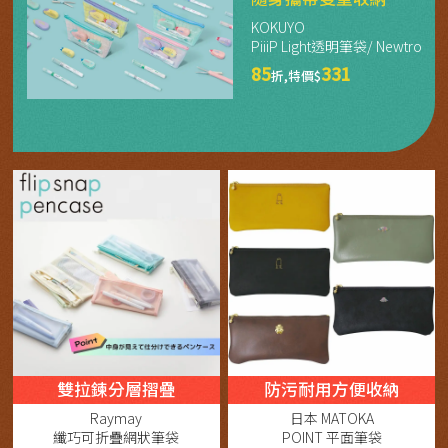
KOKUYO
PiiiP Light透明筆袋/ Newtro
85
331
折,特價$
雙拉鍊分層摺疊
防污耐用方便收納
Raymay
日本 MATOKA
纖巧可折疊網狀筆袋
POINT 平面筆袋