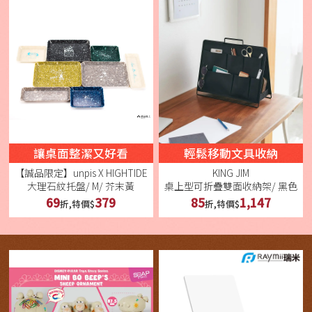
讓桌面整潔又好看
輕鬆移動文具收納
【誠品限定】unpis X HIGHTIDE
KING JIM
大理石紋托盤/ M/ 芥末黃
桌上型可折疊雙面收納架/ 黑色
69
379
85
1,147
折,特價$
折,特價$