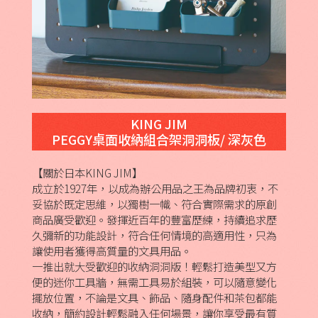
KING JIM
PEGGY桌面收納組合架洞洞板/ 深灰色
【關於日本KING JIM】
成立於1927年，以成為辦公用品之王為品牌初衷，不
妥協於既定思維，以獨樹一幟、符合實際需求的原創
商品廣受歡迎。發揮近百年的豐富歷練，持續追求歷
久彌新的功能設計，符合任何情境的高適用性，只為
讓使用者獲得高質量的文具用品。
一推出就大受歡迎的收納洞洞版！輕鬆打造美型又方
便的迷你工具牆，無需工具易於組裝，可以隨意變化
擺放位置，不論是文具、飾品、隨身配件和茶包都能
收納，簡約設計輕鬆融入任何場景，讓你享受最有質