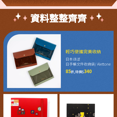
資料整整齊齊
輕巧便攜完美收納
日本ほぼ
日手帳文件收納袋/ Alettone
85
340
折,特價$