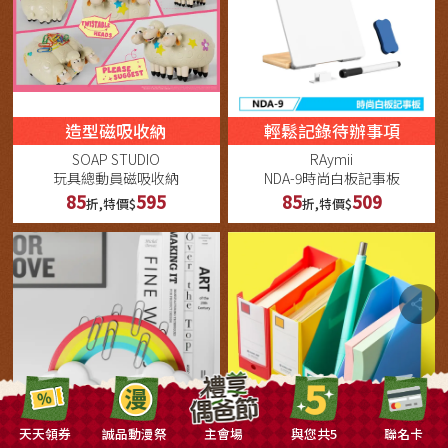
造型磁吸收納
輕鬆記錄待辦事項
SOAP STUDIO
RAymii
玩具總動員磁吸收納
NDA-9時尚白板記事板
85
595
85
509
折,特價$
折,特價$