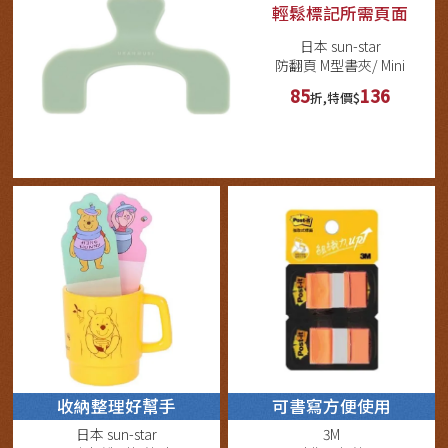
輕鬆標記所需頁面
日本 sun-star
防翻頁 M型書夾/ Mini
85
136
折,特價$
收納整理好幫手
可書寫方便使用
日本 sun-star
3M