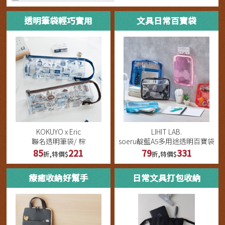
透明筆袋輕巧實用
文具日常百寶袋
KOKUYO x Eric
LIHIT LAB.
聯名透明筆袋/ 棕
soeru靛藍A5多用途透明百寶袋
85
221
79
331
折,特價$
折,特價$
療癒收納好幫手
日常文具打包收納