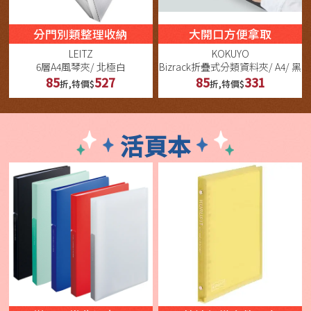
分門別類整理收納
大開口方便拿取
LEITZ
KOKUYO
6層A4風琴夾/ 北極白
Bizrack折疊式分類資料夾/ A4/ 黑
85
527
85
331
折,特價$
折,特價$
活頁本