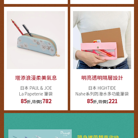
增添浪漫柔美氣息
明亮透明隔層設計
日本 PAUL & JOE
日本 HIGHTIDE
La Papeterie 筆袋
Nahe系列防潑水多功能筆袋
85
782
85
221
折,特價$
折,特價$
隨身攜帶雙重收納