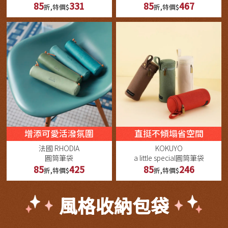
85
331
85
467
折,特價$
折,特價$
增添可愛活潑氛圍
直挺不傾塌省空間
法國 RHODIA
KOKUYO
圓筒筆袋
a little special圓筒筆袋
85
425
85
246
折,特價$
折,特價$
風格收納包袋