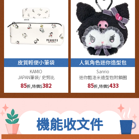
皮質輕便小筆袋
人氣角色迷你造型包
KAMIO
Sanrio
JAPAN筆袋/ 史努比
迷你酷洛米造型包附鎖圈
85
382
85
433
折,特價$
折,特價$
機能收文件