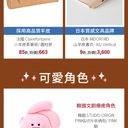
採用高品質羊皮
日本質感文具品牌
法國 Clairefontaine
日本 MIDORI MD
小羊皮革筆袋/ 圓柱狀
山羊皮書衣/ A5/ Vertical
85
663
9
3,600
折,特價$
折,特價$
可愛角色
韓國文創療癒角色
韓國 STUDIO ORIGIN
PINK&VEN 收納包/ PINK
臉