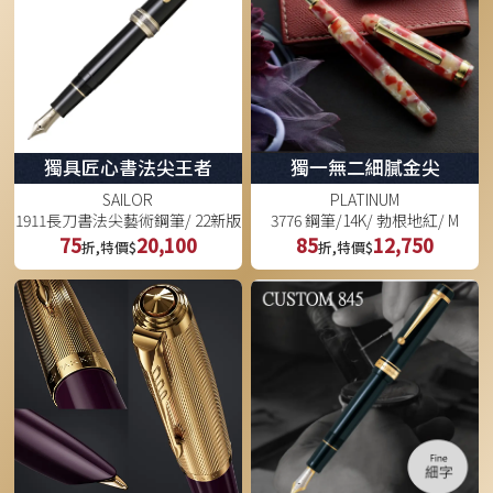
獨具匠心書法尖王者
獨一無二細膩金尖
SAILOR
PLATINUM
1911長刀書法尖藝術鋼筆/ 22新版
3776 鋼筆/14K/ 勃根地紅/ M
75
20,100
85
12,750
折,特價$
折,特價$