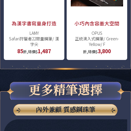
為漢字書寫量身打造
小巧內含容墨大空間
LAMY
OPUS
Safari狩獵者22限量鋼筆/ 漢
正統滴入式鋼筆/ Green-
字尖
Yellow/ F
85
1,487
3,800
折,特價$
折,特價$
更多精筆選擇
內外兼顧 質感鋼珠筆