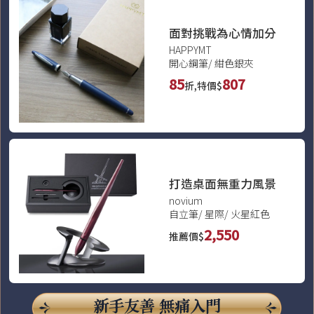
面對挑戰為心情加分
HAPPYMT
開心鋼筆/ 紺色銀夾
85
807
折,特價$
打造桌面無重力風景
novium
自立筆/ 星際/ 火星紅色
2,550
推薦價$
新手友善 無痛入門