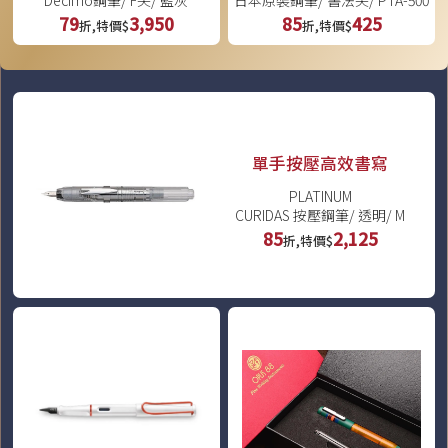
Decimo鋼筆/ F尖/ 藍灰
日本原裝鋼筆/ 書法尖/ PTA-500
79
3,950
85
425
折,特價$
折,特價$
單手按壓高效書寫
PLATINUM
CURIDAS 按壓鋼筆/ 透明/ M
85
2,125
折,特價$