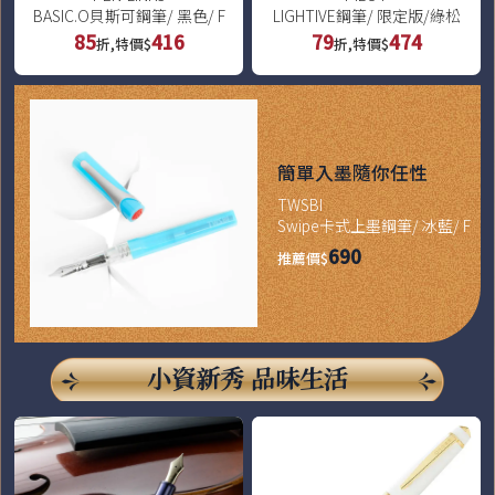
BASIC.O貝斯可鋼筆/ 黑色/ F
LIGHTIVE鋼筆/ 限定版/綠松
85
416
79
474
折,特價$
折,特價$
簡單入墨隨你任性
TWSBI
Swipe卡式上墨鋼筆/ 冰藍/ F
690
推薦價$
小資新秀 品味生活