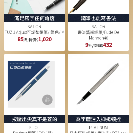
滿足寫字任何角度
鋼筆也能寫書法
SAILOR
SAILOR
TUZU Adjust可調整鋼筆/ 綠色/ M
書法藝術鋼筆/Fude De
Mannen40
85
1,020
折,特價$
9
432
折,特價$
按壓出尖真不是蓋的
為字體注入抑揚頓挫
PILOT
PLATINUM