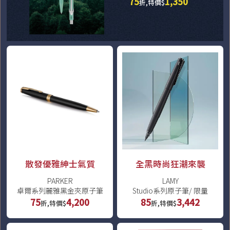
75
1,350
折,特價$
散發優雅紳士氣質
全黑時尚狂潮來襲
PARKER
LAMY
卓爾系列麗雅黑金夾原子筆
Studio系列原子筆/ 限量
75
4,200
85
3,442
折,特價$
折,特價$