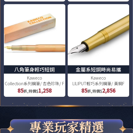
八角筆身輕巧短鋼
金屬系短鋼時尚易攜
Kaweco
Kaweco
Collection系列鋼筆/ 杏色珍珠/ F
LILIPUT輕巧系列鋼筆/ 黃銅F
85
1,258
85
2,856
折,特價$
折,特價$
專業玩家精選