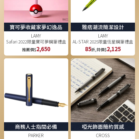
寶可夢收藏家夢幻逸品
雅痞潮流簡潔設計
LAMY
LAMY
Safari 2022限量寶可夢鋼筆禮盒
AL-STAR 2025限量恆星鋼筆禮盒
2,650
85
2,125
推薦價$
折,特價$
商務人士指間必備
啞光飾面簡約質感
PARKER
CROSS