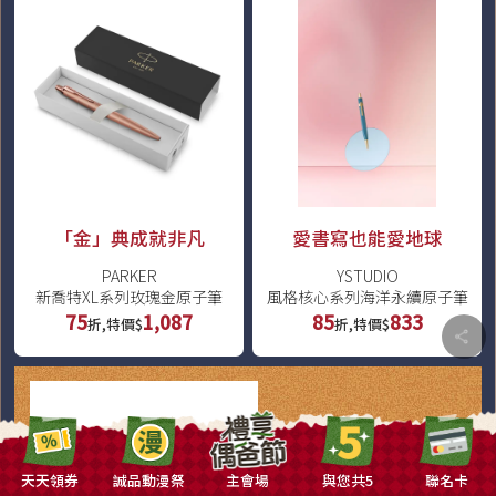
「金」典成就非凡
愛書寫也能愛地球
PARKER
YSTUDIO
新喬特XL系列玫瑰金原子筆
風格核心系列海洋永續原子筆
75
1,087
85
833
折,特價$
折,特價$
摩登風格時尚登場
CROSS