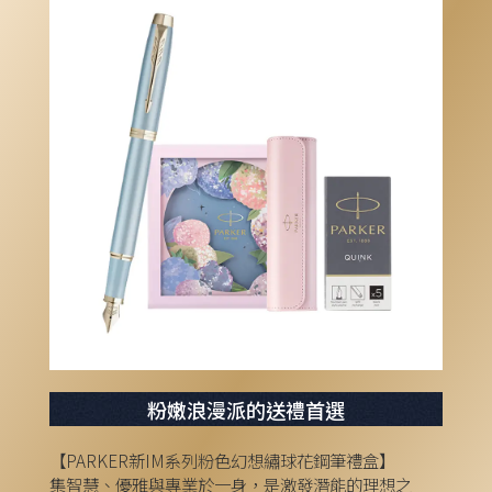
粉嫩浪漫派的送禮首選
【PARKER新IM系列粉色幻想繡球花鋼筆禮盒】
集智慧、優雅與專業於一身，是激發潛能的理想之