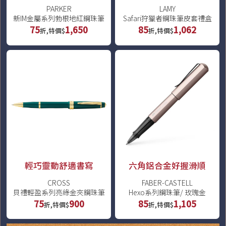
PARKER
LAMY
新IM金屬系列勃根地紅鋼珠筆
Safari狩獵者鋼珠筆皮套禮盒
75
1,650
85
1,062
折,特價$
折,特價$
輕巧靈動舒適書寫
六角鋁合金好握滑順
CROSS
FABER-CASTELL
貝禮輕盈系列亮綠金夾鋼珠筆
Hexo系列鋼珠筆/ 玫瑰金
75
900
85
1,105
折,特價$
折,特價$