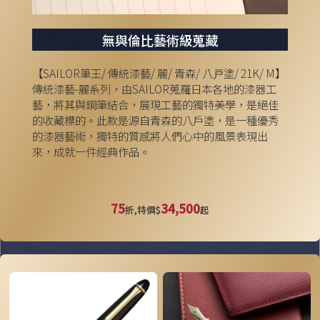
無與倫比藝術級蒐藏
【SAILOR筆王/ 傳統漆藝/ 麗/ 青森/ 八戸塗/ 21K/ M】
傳統漆藝-麗系列，由SAILOR蒐羅日本各地的漆器工
藝，將其與鋼筆結合，展現工藝的獨特美學，是絕佳
的收藏標的。此款是源自青森的八戶塗，是一種優秀
的漆器藝術，獨特的質感將人們心中的風景表現出
來，成就一件經典作品。
75
34,500
折,特價$
起