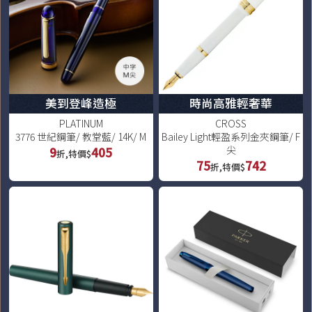
美到登峰造極
時尚高雅輕奢華
PLATINUM
CROSS
3776 世紀鋼筆/ 教堂藍/ 14K/ M
Bailey Light輕盈系列金夾鋼筆/ F
尖
9
405
折,特價$
75
742
折,特價$