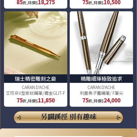
85
18,275
75
10,500
折,特價$
折,特價$
瑞士精密雕刻之最
精雕細琢極致追求
CARAN D'ACHE
CARAN D'ACHE
艾可朵V型麥紋鋼筆/鍍金GLIT-F
利曼魚子醬鋼筆/ F筆尖
75
11,850
75
24,000
折,特價$
折,特價$
另闢蹊徑 別有趣味