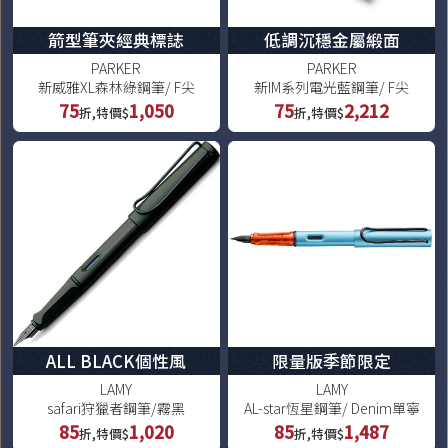
箭型筆夾經典標誌
低調沉穩金屬緞面
PARKER
PARKER
新威雅XL森林綠鋼筆/ F尖
新IM系列電光藍鋼筆/ F尖
75
1,050
75
2,212
折,特價$
折,特價$
ALL BLACK個性風
限量版季節限定
LAMY
LAMY
safari狩獵者鋼筆/霧黑
AL-star恆星鋼筆/ Denim單寧
85
1,020
85
1,487
折,特價$
折,特價$