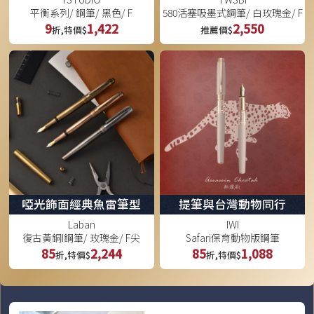
平衡系列/ 鋼筆/ 黑色/ F
580活塞吸墨式鋼筆/ 白玫瑰金/ F
9
1,422
2,550
折,特價$
推薦價$
啞光飾面經典魚雷筆型
提筆與台灣動物同行
Laban
IWI
復古黃銅I鋼筆/ 玫瑰金/ F尖
Safari保育動物版鋼筆
85
2,244
85
1,088
折,特價$
折,特價$