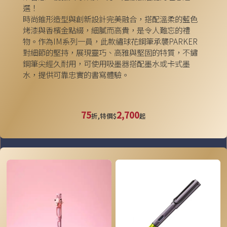
選！
時尚錐形造型與創新設計完美融合，搭配溫柔的藍色
烤漆與香檳金點綴，細膩而高貴，是令人難忘的禮
物。作為IM系列一員，此款繡球花鋼筆承襲PARKER
對細節的堅持，展現靈巧、高雅與堅固的特質，不鏽
鋼筆尖經久耐用，可使用吸墨器搭配墨水或卡式墨
水，提供可靠忠實的書寫體驗。
75
2,700
折,特價$
起