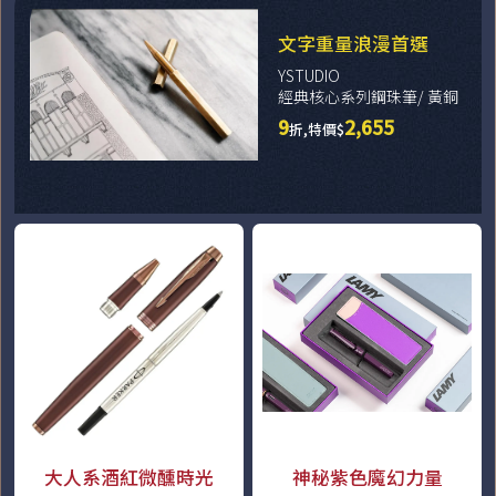
文字重量浪漫首選
YSTUDIO
經典核心系列鋼珠筆/ 黃銅
9
2,655
折,特價$
大人系酒紅微醺時光
神秘紫色魔幻力量