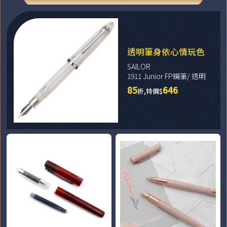
透明筆身依心情玩色
SAILOR
1911 Junior FP鋼筆/ 透明
85
646
折,特價$