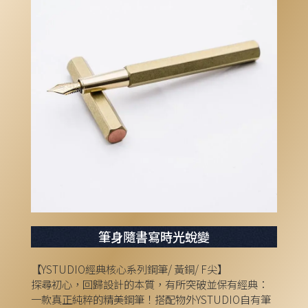
筆身隨書寫時光蛻變
【YSTUDIO經典核心系列鋼筆/ 黃銅/ F尖】
探尋初心，回歸設計的本質，有所突破並保有經典：
一款真正純粹的精美鋼筆！搭配物外YSTUDIO自有筆