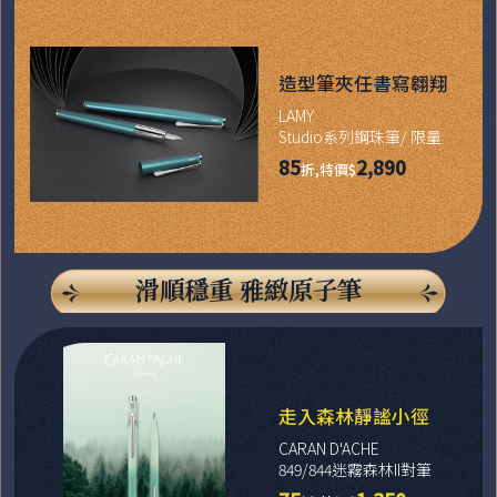
造型筆夾任書寫翱翔
LAMY
Studio系列鋼珠筆/ 限量
85
2,890
折,特價$
滑順穩重 雅緻原子筆
走入森林靜謐小徑
CARAN D'ACHE
849/844迷霧森林II對筆