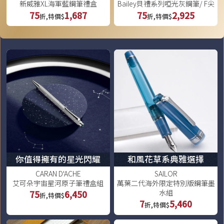
新威雅XL海軍藍鋼筆禮盒
Bailey貝禮系列啞光灰鋼筆/ F尖
75
1,687
75
2,925
折,特價$
折,特價$
你值得擁有的星光閃耀
和風花草系典雅選擇
CARAN D'ACHE
SAILOR
艾可朵宇宙星河原子筆禮盒組
萬葉二代海外限定特別版鋼筆墨
水組
75
6,450
折,特價$
7
5,460
折,特價$