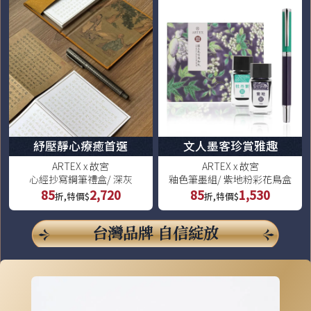
紓壓靜心療癒首選
文人墨客珍賞雅趣
ARTEX x 故宮
ARTEX x 故宮
心經抄寫鋼筆禮盒/ 深灰
釉色筆墨組/ 紫地粉彩花鳥盒
85
2,720
85
1,530
折,特價$
折,特價$
台灣品牌 自信綻放