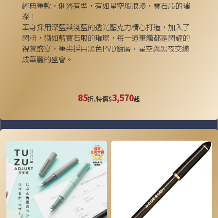
經典筆款，俐落有型，有如星空般浪漫，寶石般的璀
璨！
筆身採用深藍與淺藍的透光壓克力精心打造，加入了
閃粉，猶如藍寶石般的璀璨，每一道筆觸都是閃耀的
視覺盛宴，筆尖採用黑色PVD鍍層，星空與黑夜交織
成華麗的盛會。
85
3,570
折,特價$
起