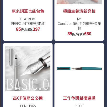
原來鋼筆也能包色
極簡主義清新亮相
PLATINUM
IWI
PREFOUNTE鋼筆/棗紅
Concision簡約系列鋼筆/柔霧
粉
85
297
折,特價$
85
680
折,特價$
高CP值辦公必備
工作休閒雙棲選擇
PEN-LINKS
PILOT