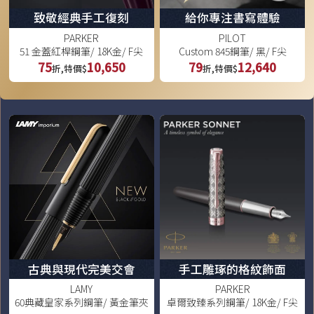
致敬經典手工復刻
給你專注書寫體驗
PARKER
PILOT
51 金蓋紅桿鋼筆/ 18K金/ F尖
Custom 845鋼筆/ 黑/ F尖
75
10,650
79
12,640
折,特價$
折,特價$
古典與現代完美交會
手工雕琢的格紋飾面
LAMY
PARKER
60典藏皇家系列鋼筆/ 黃金筆夾
卓爾致臻系列鋼筆/ 18K金/ F尖