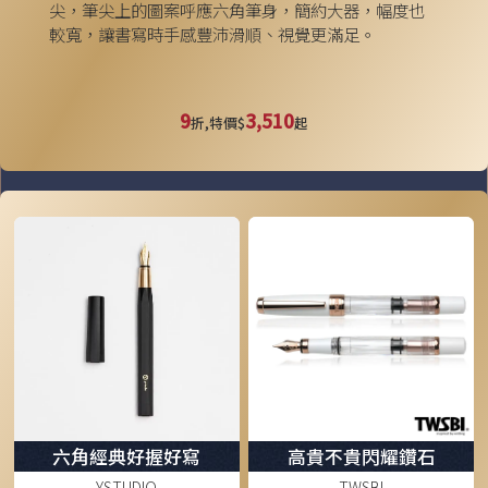
尖，筆尖上的圖案呼應六角筆身，簡約大器，幅度也
較寬，讓書寫時手感豐沛滑順、視覺更滿足。
9
3,510
折,特價$
起
六角經典好握好寫
高貴不貴閃耀鑽石
YSTUDIO
TWSBI