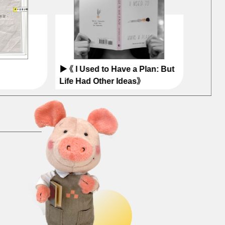
▶ 《 I Used to Have a Plan: But
Life Had Other Ideas》