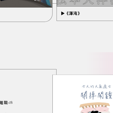
▶ 《渾沌》
離職⛅