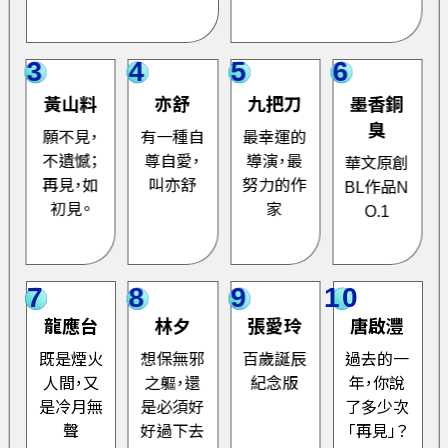
3
4
5
6
黃山料
亦舒
九把刀
墨香銅
臭
願不見，
有一種自
最幸運的
不遺憾；
尊自愛，
導演，最
華文原創
再見，如
叫亦舒
努力的作
BL作品N
初見。
家
O.1
7
8
9
10
龍應台
林夕
張愛玲
唐啟灃
既是煙火
想保無邪
百歲誕辰
過去的一
人間，又
之軀，還
紀念版
年，你說
是冷月無
是必須好
了多少次
聲
好過下去
「再見」？