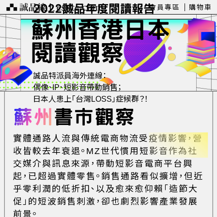
2022誠品年度閱讀報告
會員專區
購物車
蘇州
香港
日本
閱讀觀察
誠品特派員海外連線：
偶像、IP、短影音帶動銷售；
日本人患上「台灣LOSS」症候群？！
蘇州
書市觀察
實體通路人流與傳統電商物流受疫情影響，營
收皆較去年衰退。MZ世代慣用短影音作為社
交媒介與訊息來源，帶動短影音電商平台興
起，已超過實體零售。銷售通路看似擴增，但近
乎零利潤的低折扣、以及愈來愈仰賴「造節大
促」的短波銷售刺激，卻也劇烈影響產業發展
前景。