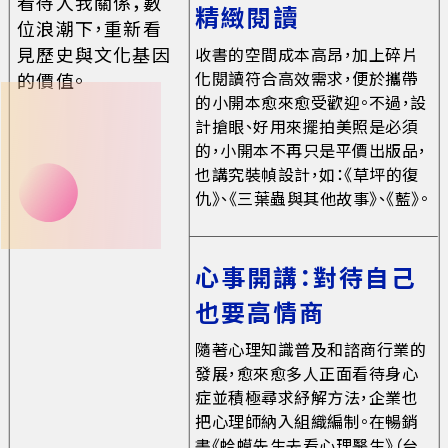
看待人我關係；數
精緻閱讀
位浪潮下，重新看
見歷史與文化基因
收書的空間成本高昂，加上碎片
化閱讀符合高效需求，便於攜帶
的價值。
的小開本愈來愈受歡迎。不過，設
計搶眼、好用來擺拍美照是必須
的，小開本不再只是平價出版品，
也講究裝幀設計，如：《草坪的復
仇》、《三葉蟲與其他故事》、《藍》。
心事開講：對待自己
也要高情商
隨著心理知識普及和諮商行業的
發展，愈來愈多人正面看待身心
症並積極尋求紓解方法，企業也
把心理師納入組織編制。在暢銷
書《蛤蟆先生去看心理醫生》（台