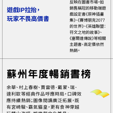
反映在圖書市場。如
銷售稱冠的移動端遊
遊戲IP拉抬，
戲設定書《原神插畫
玩家不畏高價書
集》、《賽博朋克2077
的世界》、《英雄聯盟：
符文之地的故事》、
《塞爾達傳說》等相關
主題書，高定價依然
熱銷。
蘇州年度暢銷書榜
余華、村上春樹、賈雷德．戴蒙、瑞．
達利歐等經典作品呼應時局，口碑效
應持續熱銷；圖像閱讀廣泛拓展，既
有宮崎駿、霸氣貓皇，更有食神穿越