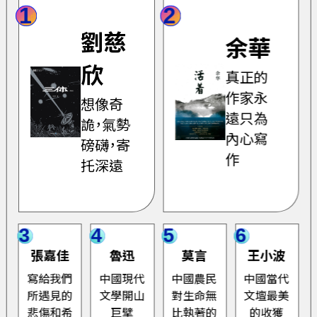
1
2
劉慈
余華
欣
真正的
作家永
想像奇
遠只為
詭，氣勢
內心寫
磅礴，寄
作
托深遠
3
4
5
6
張嘉佳
魯迅
莫言
王小波
寫給我們
中國現代
中國農民
中國當代
所遇見的
文學開山
對生命無
文壇最美
悲傷和希
巨擘
比執著的
的收獲