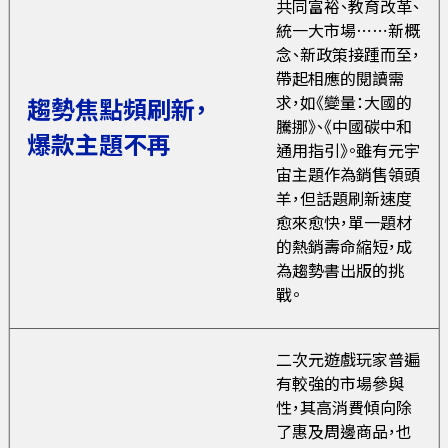
共同富裕、教育改革、
統一大市場⋯⋯新概
念、新政策接踵而至，
帶起相應的閱讀需
求，如《變量：大國的
趨勢焦點頻刷新，
騰挪》、《中國碳中和
爆款主題不再
通用指引》。雖有元宇
宙主題作為銷售領頭
羊，但話題刷新速度
愈來愈快，單一題材
的熱銷壽命縮短，成
為趨勢書出版的挑
戰。
二次元遊戲玩家普遍
有較強的市場參與
性，其高消費傾向除
了惠及周邊商品，也