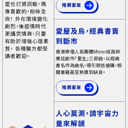
愛也打資訊戰，偶
推薦書單
像喜歡的，粉絲全
收！ 外在環境變化
劇烈，後疫情時代
愛屋及烏，經典書賣
更講究情商，只要
到斷市
有助於增強心理素
質， 各種醫方都受
香港樂壇人氣團體Mirror成員柳
讀者歡迎。
應廷創作「重生」三部曲，以經典
書名作為曲名，吸引歌迷搶購，相
關書籍甚至熱賣到缺貨。
推薦書單
人心莫測，請宇宙力
量來解謎