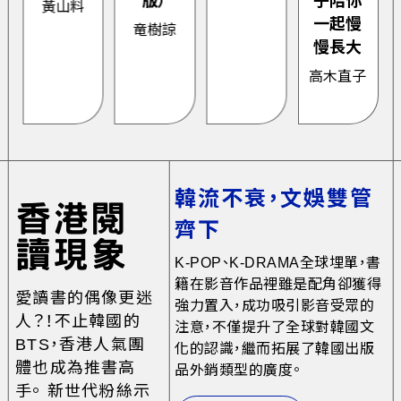
版）
子陪你
黃山料
一起慢
竜樹諒
慢長大
高木直子
韓流不衰，文娛雙管
香港閱
齊下
讀現象
K-POP、K-DRAMA全球埋單，書
籍在影音作品裡雖是配角卻獲得
愛讀書的偶像更迷
強力置入，成功吸引影音受眾的
人？！不止韓國的
注意，不僅提升了全球對韓國文
BTS，香港人氣團
化的認識，繼而拓展了韓國出版
體也成為推書高
品外銷類型的廣度。
手。 新世代粉絲示