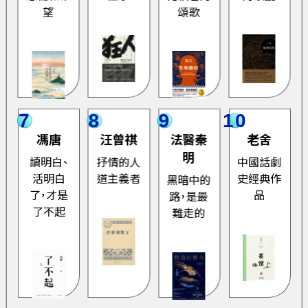
望
頌歌
7
8
9
10
馮唐
汪曾祺
法醫秦
老舍
明
讀明白、
抒情的人
中國話劇
活明白
道主義者
史經典作
黑暗中的
了，才是
品
路，是最
了不起
難走的