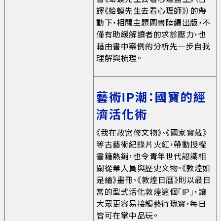
譯《蛤蟆先生去看心理師》）的帶
動下，相關主題圖書陸續出版，不
僅有助緩解讀者的求診壓力，也
藉由書中案例的分析先一步自我
理解與梳理。
藝術IP潮：國寶的經
濟活化術
《我在故宮修文物》、《國家寶藏》
等古藝術紀錄片火紅，帶動授權
書籍熱銷，也令青年世代認識相
關從業人員與歷史文物。《敦煌如
是繪》畫冊、《敦煌日曆》則以最日
常的型式活化敦煌這個「IP」，讓
大眾更容易接觸藝術瑰寶，每日
皆可在掌中品玩。