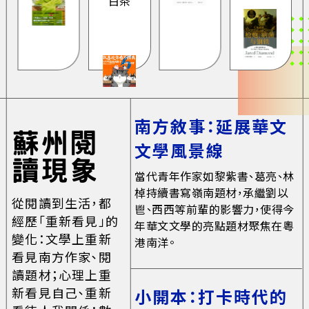
白茶
南方敘事：延展華文
蘇州閱
文學風景線
讀現象
當代青年作家如黎紫書、葛亮、林
棹持續書寫嶺南題材，承繼劉以
從閱讀到生活，都
鬯、西西等前輩的影響力，使得今
經歷「重新看見」的
年華文文學的亮點題材聚焦在粵
變化：文學上重新
港南洋。
看見南方作家、閱
讀題材；心理上重
新看見自己、重新
小開本：打卡時代的