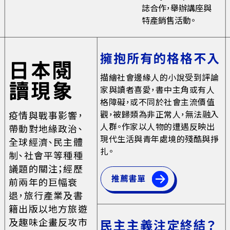
誌合作，舉辦講座與
特產銷售活動。
擁抱所有的格格不入
日本閱
描繪社會邊緣人的小說受到評論
讀現象
家與讀者喜愛，書中主角或有人
格障礙，或不同於社會主流價值
觀，被歸類為非正常人，無法融入
疫情與戰事影響，
人群。作家以人物的遭遇反映出
帶動對地緣政治、
現代生活與青年處境的殘酷與掙
全球經濟、民主體
扎。
制、社會平等種種
議題的關注；經歷
推薦書單
前兩年的巨幅衰
退，旅行產業及書
籍出版以地方旅遊
及趣味企畫反攻市
民主主義注定終結？