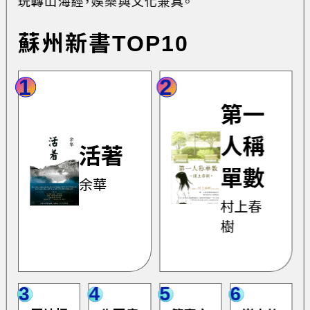
玩轉山海經，娛樂與文化兼具。
蘇州新書TOP10
1
2
第一
人稱
活著
單數
余華
村上春
樹
3
4
5
6