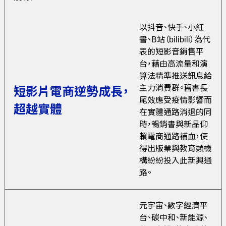
以抖音、快手、小紅
書、B站（bilibili）為代
表的短影音銷售平
台，藉由高流量和演
算法精準推送訊息給
主力消費群。舊書長
短影片電商逆勢成長，
尾效應受疫情影響而
超越實體
在實體通路消退的同
時，暢銷書與新品仰
賴電商通路補血，使
得出版業與教育類機
構紛紛投入此新興通
路。
元宇宙、數字經濟平
台、碳中和、新能源、