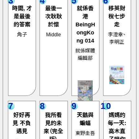
3
4
5
6
時間, 才
最後一
就係香
移英財
是最後
次耿耿
港
稅七步
的答案
於懷
BeingH
走
ongKo
角子
Middle
李澄幸、
ng 014
李明正
就係媒體
編輯部
7
8
9
10
好好再
我所看
天鵝與
媽媽的
見 不負
見的未
蝙蝠
每一天:
遇見
來（完全
高木直
東野圭吾